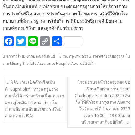
ขึ้นต่อเนื่องเป็นปีที่ 7 เพื่อช่วยยกระดับมาตรฐานการให้บริการด้าน
การประกันชีวิต และการประกันสุขภาพ โดยมอบรางวัลนี้ให้กับโรง
พยาบาลที่มีมาตรฐานการให้บริการ ที่มีประสิทธิภาพดีเยี่ยมตาม
เกณฑ์ของบริษัทฯ และลูกค้าที่มารับบริการ
F
T
Li
C
S
ac
w
n
o
h
,
ข่าวทั่วไทย
ข่าวประชาสัมพันธ์
รพ. กรุงเทพ คว้า 3 รางวัลเกียรติยศสูงสุด ใน
e
itt
e
p
ar
งาน Muang Thai Life Assurance Hospital Awards 2021 :
b
er
y
e
o
Li
แนะแนว
ฟิลิป เวน เปิดตัวทรีตเม้น
โรงพยาบาลหัวใจกรุงเทพ ขอ
o
n
เรื่อง
เรียนเชิญร่วมงาน Heart
ท์ “Supra Slim” ทางลัดรูปร่าง
Challenge Fun Run 2022 เดิน
k
k
สวยสั่งได้ สร้างกล้ามเนื้อและเผา
วิ่ง ให้หัวใจคนกรุงเทพแข็งแรง
ผลาญไขมัน Fit and Firm ใน
ในวันเสาร์ที่ 1 ตุลาคม 2565
เวลาเดียวกันด้วยนวัตกรรมใหม่
เวลา 16.00 – 19.00 น. ณ
ล่าสุดจาก USA:
บริเวณศาลาภิรมย์ภักดี :