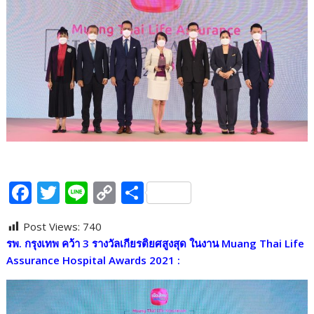
F
T
Li
C
S
ac
w
n
o
h
Post Views:
740
e
itt
e
p
ar
รพ. กรุงเทพ คว้า 3 รางวัลเกียรติยศสูงสุด ในงาน
Muang Thai Life
b
er
y
e
Assurance Hospital Awards 2021 :
o
Li
o
n