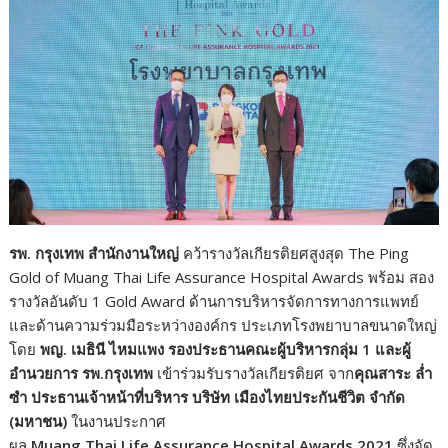
k
k
รพ. กรุงเทพ
สำนักงานใหญ่
คว้ารางวัลเกียรติยศสูงสุด The Ping
Gold of Muang Thai Life Assurance Hospital Awards พร้อม สอง
รางวัลอันดับ 1 Gold Award ด้านการบริหารจัดการทางการแพทย์
และด้านความร่วมมือระหว่างองค์กร ประเภทโรงพยาบาลขนาดใหญ่
โดย
พญ. เมธินี ไหมแพง
รองประธานคณะผู้บริหารกลุ่ม 1 และผู้
อำนวยการ รพ.กรุงเทพ
เข้าร่วมรับรางวัลเกียรติยศ จาก
คุณสาระ ล่ำ
ซำ
ประธานเจ้าหน้าที่บริหาร บริษัท เมืองไทยประกันชีวิต จำกัด
(มหาชน)
ในงานประกาศ
ผล
Muang Thai Life Assurance Hospital Awards 2021
ซึ่งจัด