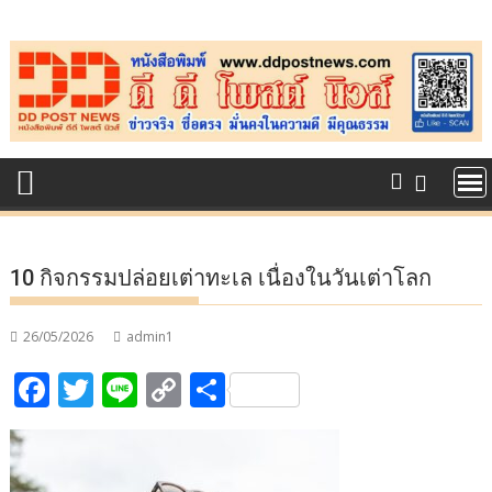
Skip
to
content
10 กิจกรรมปล่อยเต่าทะเล เนื่องในวันเต่าโลก
26/05/2026
admin1
F
T
Li
C
S
ac
w
n
o
h
e
itt
e
p
ar