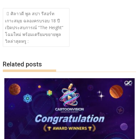
ac
w
n
o
h
แนะแนว
e
itt
e
p
ar
ศิลาวดี พูล สปา รีสอร์ท
เรื่อง
เกาะสมุย ฉลองครบรอบ 18 ปี
b
er
y
e
เปิดประสบการณ์ “The Height”
o
Li
โฉมใหม่ พร้อมเตรียมขยายพูล
o
n
วิลล่าสุดหรู :
k
k
Related posts