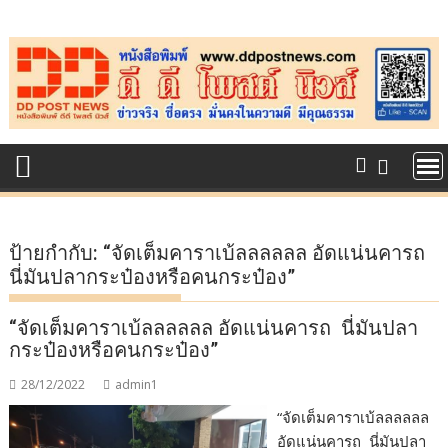
Skip
to
content
ป้ายกำกับ:
“จัดเต็มคาราเบ้ลลลลลล อัดแน่นคารถ
นี่มันปลากระป๋องหรือคนกระป๋อง”
“จัดเต็มคาราเบ้ลลลลลล อัดแน่นคารถ นี่มันปลา
กระป๋องหรือคนกระป๋อง”
28/12/2022
admin1
“จัดเต็มคาราเบ้ลลลลลล
อัดแน่นคารถ นี่มันปลา