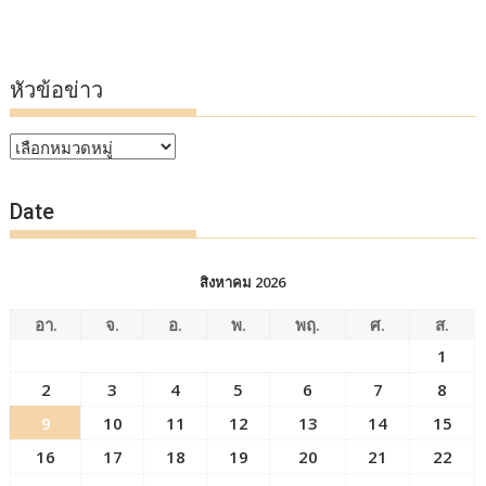
หัวข้อข่าว
หัวข้อ
ข่าว
Date
สิงหาคม 2026
อา.
จ.
อ.
พ.
พฤ.
ศ.
ส.
1
2
3
4
5
6
7
8
9
10
11
12
13
14
15
16
17
18
19
20
21
22