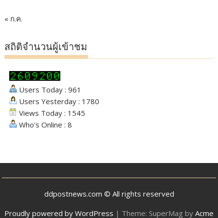
« ก.ค.
สถิติจำนวนผู้เข้าชม
Users Today : 961
Users Yesterday : 1780
Views Today : 1545
Who's Online : 8
ddpostnews.com © All rights reserved
Proudly powered by WordPress
|
Theme: SuperMag by
Acme