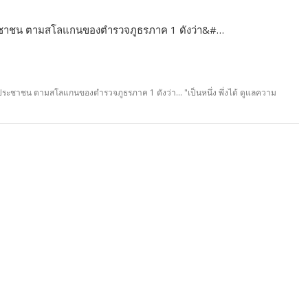
ชาชน ตามสโลแกนของตำรวจภูธรภาค 1 ดังว่า&#…
ชาชน ตามสโลแกนของตำรวจภูธรภาค 1 ดังว่า... "เป็นหนึ่ง พึ่งได้ ดูแลความ