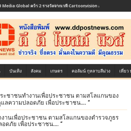
 Media Global คว้า 2 รางวัลจากเวที Cartoonvision Animation Conte
้องหลังโภชนาการของนักล่าฝัน ซีพีเอฟ เผย 10 เมนูสุดฮิต ตลอดเส้นทางการ
น
บันเทิง
สังคม
เกษตร
คอลัมน์ กุหลาบสีม่วง
เที่ย
ประชาชนทำงานเพื่อประชาชน ตามสโลแกนของ
ด้ ดูแลความปลอดภัย เพื่อประชาชน…. “
ำงานเพื่อประชาชน ตามสโลแกนของตำรวจภูธร
มปลอดภัย เพื่อประชาชน…. “