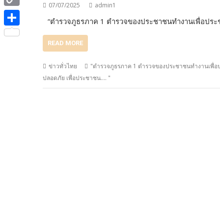
e
i
07/07/2025
admin1
i
C
b
“ตำรวจภูธรภาค 1 ตำรวจของประชาชนทำงานเพื่อประ
t
n
o
o
S
t
e
READ MORE
p
o
h
e
y
k
a
ข่าวทั่วไทย
"ตำรวจภูธรภาค 1 ตำรวจของประชาชนทำงานเพื่อประ
r
L
ปลอดภัย เพื่อประชาชน.... "
r
i
e
n
k