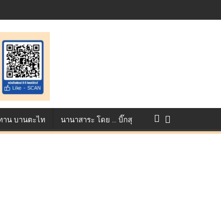
st ตอกย้ำศักยภาพแอนิเมชันไทยบนเวทีนานาชาติ ที่ประเทศอังกฤษ :
แข่งขัน True AF 2026 :
ว ทาน บานตะไท
นานาสาระ โดย … บิ๊กสุ