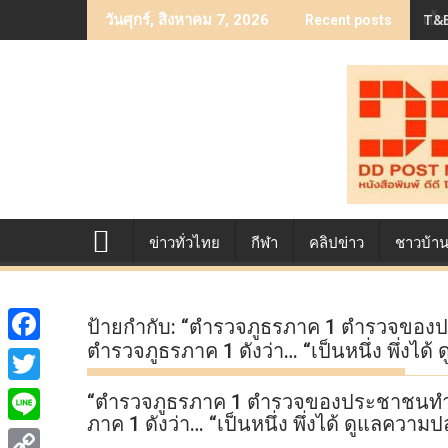
Skip
T&B
เบื
วันศุกร์, สิงหาคม 7, 2026
Recent posts
to
content
ข่าวทั่วไทย
กีฬา
คลิปข่าว
ชาวบ้า
ป้ายกำกับ:
“ตำรวจภูธรภาค 1 ตำรวจของ
ตำรวจภูธรภาค 1 ดังว่า… “เป็นหนึ่ง พึ่งไ
F
a
T
“ตำรวจภูธรภาค 1 ตำรวจของประชาชนท
c
ภาค 1 ดังว่า… “เป็นหนึ่ง พึ่งได้ ดูแลควา
w
L