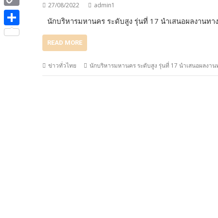
e
i
27/08/2022
admin1
i
C
b
นักบริหารมหานคร ระดับสูง รุ่นที่ 17 นำเสนอผลงานทา
t
n
o
o
S
t
e
READ MORE
p
o
h
e
y
k
a
ข่าวทั่วไทย
นักบริหารมหานคร ระดับสูง รุ่นที่ 17 นำเสนอผลงา
r
L
r
i
e
n
k