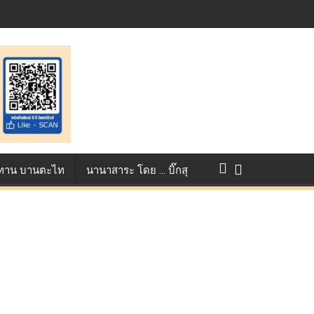
แข่งขัน True AF 2026 :
ว ทาน บานตะไท
นานาสาระ โดย … บิ๊กสุ