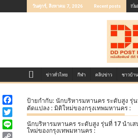
Skip
เบื
วันศุกร์, สิงหาคม 7, 2026
Recent posts
to
content
ข่าวทั่วไทย
กีฬา
คลิปข่าว
ชาวบ้า
ป้ายกำกับ:
นักบริหารมหานคร ระดับสูง รุ
ดัดแปลง : มิติใหม่ของกรุงเทพมหานคร :
F
a
T
นักบริหารมหานคร ระดับสูง รุ่นที่ 17 นำ
c
ใหม่ของกรุงเทพมหานคร :
w
L