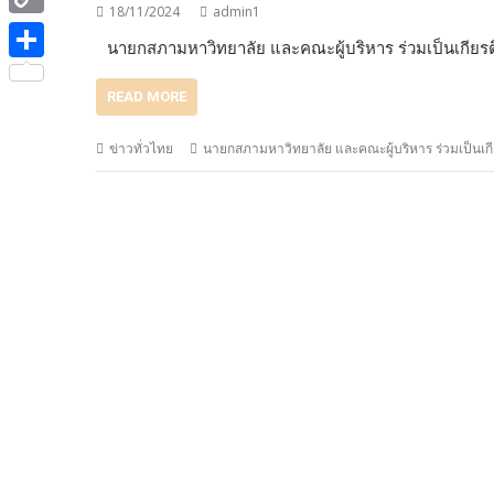
e
i
18/11/2024
admin1
i
C
b
นายกสภามหาวิทยาลัย และคณะผู้บริหาร ร่วมเป็นเกียร
t
n
o
o
S
t
e
READ MORE
p
o
h
e
y
k
a
ข่าวทั่วไทย
นายกสภามหาวิทยาลัย และคณะผู้บริหาร ร่วมเป็นเกี
r
L
r
i
e
n
k