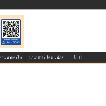
st ตอกย้ำศักยภาพแอนิเมชันไทยบนเวทีนานาชาติ ที่ประเทศอังกฤษ :
แข่งขัน True AF 2026 :
ว ทาน บานตะไท
นานาสาระ โดย … บิ๊กสุ