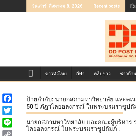
Skip
T&B
เบื
วันเสาร์, สิงหาคม 8, 2026
Recent posts
to
content
ข่าวทั่วไทย
กีฬา
คลิปข่าว
ชาวบ้า
ป้ายกำกับ:
นายกสภามหาวิทยาลัย และคณะผู
50 ปี ภัฏวไลยอลงกรณ์ ในพระบรมราชูปถัม
F
a
T
นายกสภามหาวิทยาลัย และคณะผู้บริหาร ร่ว
c
ไลยอลงกรณ์ ในพระบรมราชูปถัมภ์ :
w
L