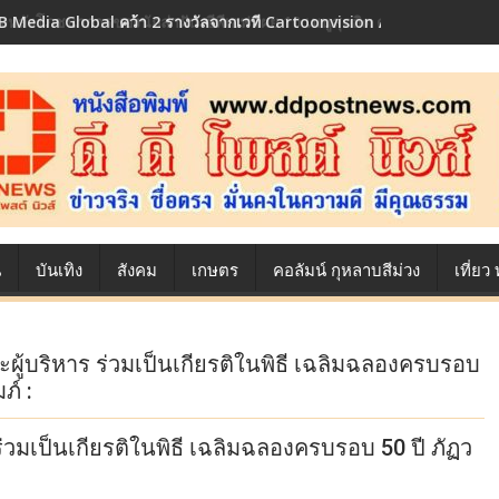
 Media Global คว้า 2 รางวัลจากเวที Cartoonvision Animation Conte
้องหลังโภชนาการของนักล่าฝัน ซีพีเอฟ เผย 10 เมนูสุดฮิต ตลอดเส้นทางการ
น
บันเทิง
สังคม
เกษตร
คอลัมน์ กุหลาบสีม่วง
เที่ย
้บริหาร ร่วมเป็นเกียรติในพิธี เฉลิมฉลองครบรอบ
ภ์ :
มเป็นเกียรติในพิธี เฉลิมฉลองครบรอบ 50 ปี ภัฏว