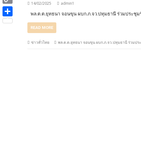
e
i
14/02/2025
admin1
i
C
b
พล.ต.ต.ยุทธนา จอนขุน ผบก.ภ.จว.ปทุมธานี ร่วมประชุ
t
n
o
o
S
t
e
READ MORE
p
o
h
e
y
k
a
ข่าวทั่วไทย
พล.ต.ต.ยุทธนา จอนขุน ผบก.ภ.จว.ปทุมธานี ร่วมประ
r
L
r
i
e
n
k