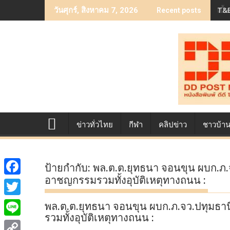
Skip
T&B
เบื
วันศุกร์, สิงหาคม 7, 2026
Recent posts
to
content
ข่าวทั่วไทย
กีฬา
คลิปข่าว
ชาวบ้า
ป้ายกำกับ:
พล.ต.ต.ยุทธนา จอนขุน ผบก.ภ.
อาชญกรรมรวมทั้งอุบัติเหตุทางถนน :
F
a
T
พล.ต.ต.ยุทธนา จอนขุน ผบก.ภ.จว.ปทุมธา
c
รวมทั้งอุบัติเหตุทางถนน :
w
L