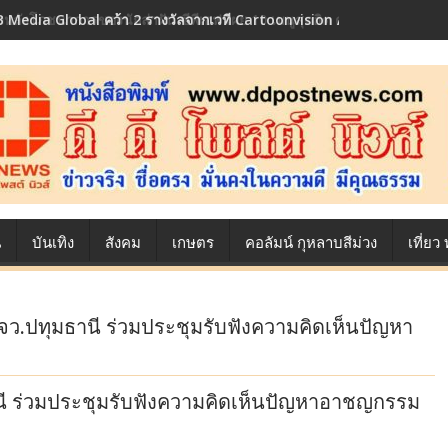
 Media Global คว้า 2 รางวัลจากเวที Cartoonvision Animation Conte
้องหลังโภชนาการของนักล่าฝัน ซีพีเอฟ เผย 10 เมนูสุดฮิต ตลอดเส้นทางการ
น
บันเทิง
สังคม
เกษตร
คอลัมน์ กุหลาบสีม่วง
เที่ย
จว.ปทุมธานี ร่วมประชุมรับฟังความคิดเห็นปัญหา
นี ร่วมประชุมรับฟังความคิดเห็นปัญหาอาชญกรรม