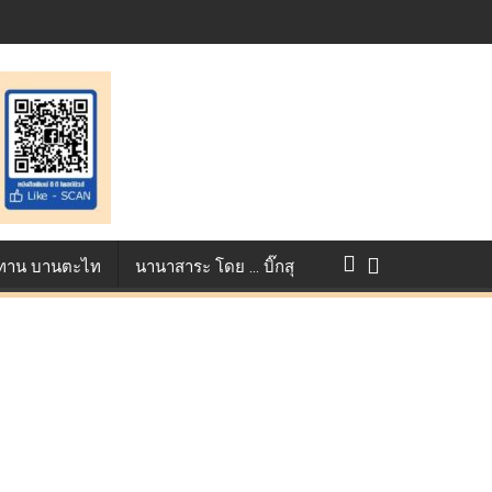
st ตอกย้ำศักยภาพแอนิเมชันไทยบนเวทีนานาชาติ ที่ประเทศอังกฤษ :
แข่งขัน True AF 2026 :
ว ทาน บานตะไท
นานาสาระ โดย … บิ๊กสุ