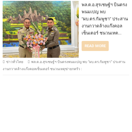
พล.ต.อ.สุรเชษฐ์ฯ บินตรง
พนมเปญ พบ
“ผบ.ตร.กัมพูชา” ประสาน
งานกวาดล้างแก๊งคอล
เซ็นเตอร์ ชนวนเหต…
READ MORE
ข่าวทั่วไทย
พล.ต.อ.สุรเชษฐ์ฯ บินตรงพนมเปญ พบ “ผบ.ตร.กัมพูชา” ประสาน
งานกวาดล้างแก๊งคอลเซ็นเตอร์ ชนวนเหตุฆ่ายกครัว :