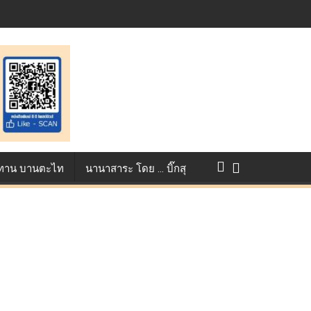
st ตอกย้ำศักยภาพแอนิเมชันไทยบนเวทีนานาชาติ ที่ประเทศอังกฤษ :
แข่งขัน True AF 2026 :
ว ทาน บานตะไท
นานาสาระ โดย … บิ๊กสุ