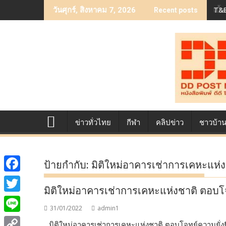
Skip
T&B
เบื
วันศุกร์, สิงหาคม 7, 2026
Recent posts
to
content
ข่าวทั่วไทย
กีฬา
คลิปข่าว
ชาวบ้า
ป้ายกำกับ:
มิติใหม่อาคารเช่าการเคหะแห่ง
F
มิติใหม่อาคารเช่าการเคหะแห่งชาติ ตอบโจ
a
T
31/01/2022
admin1
c
w
L
มิติใหม่อาคารเช่าการเคหะแห่งชาติ ตอบโจทย์ความยั่ง