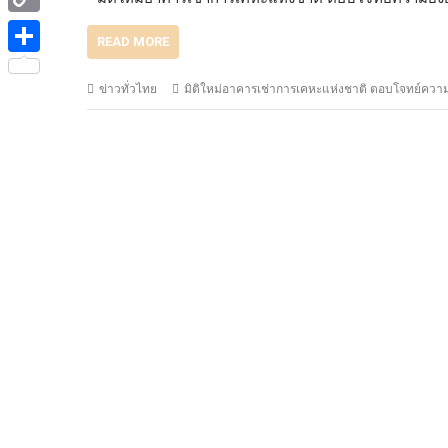
e
i
i
C
b
t
READ MORE
n
o
o
S
t
e
ข่าวทั่วไทย
มิติใหม่อาคารเช่าการเคหะแห่งชาติ ตอบโจทย์ความยั
p
o
h
e
y
k
a
r
L
r
i
e
n
k