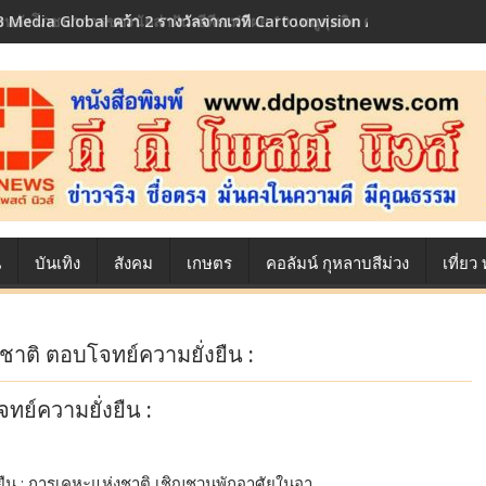
 Media Global คว้า 2 รางวัลจากเวที Cartoonvision Animation Conte
้องหลังโภชนาการของนักล่าฝัน ซีพีเอฟ เผย 10 เมนูสุดฮิต ตลอดเส้นทางการ
น
บันเทิง
สังคม
เกษตร
คอลัมน์ กุหลาบสีม่วง
เที่ย
ชาติ ตอบโจทย์ความยั่งยืน :
ทย์ความยั่งยืน :
ยืน : การเคหะแห่งชาติ เชิญชวนพักอาศัยในอา…