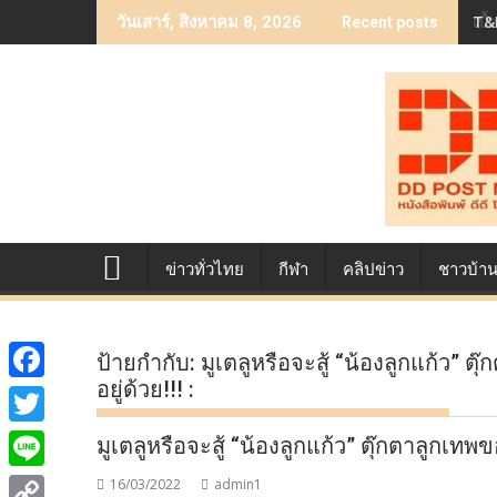
Skip
T&B
เบื
วันเสาร์, สิงหาคม 8, 2026
Recent posts
to
content
ข่าวทั่วไทย
กีฬา
คลิปข่าว
ชาวบ้า
ป้ายกำกับ:
มูเตลูหรือจะสู้ “น้องลูกแก้ว” 
อยู่ด้วย!!! :
F
a
T
มูเตลูหรือจะสู้ “น้องลูกแก้ว” ตุ๊กตาลูกเทพ
c
w
L
16/03/2022
admin1