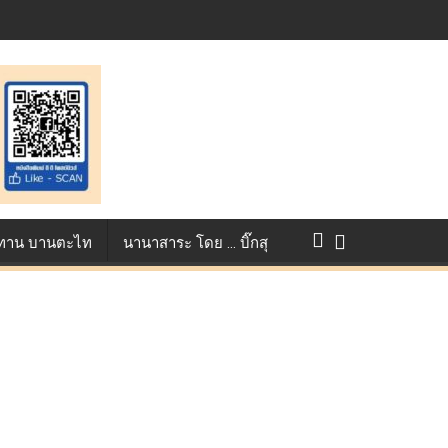
st ตอกย้ำศักยภาพแอนิเมชันไทยบนเวทีนานาชาติ ที่ประเทศอังกฤษ :
แข่งขัน True AF 2026 :
ว ทาน บานตะไท
นานาสาระ โดย … บิ๊กสุ