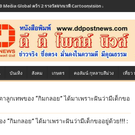
 Media Global คว้า 2 รางวัลจากเวที Cartoonvision Animation Conte
้องหลังโภชนาการของนักล่าฝัน ซีพีเอฟ เผย 10 เมนูสุดฮิต ตลอดเส้นทางการ
น
บันเทิง
สังคม
เกษตร
คอลัมน์ กุหลาบสีม่วง
เที่ย
ตุ๊กตาลูกเทพของ “กิมกลอย” ได้มาเพราะฝันว่ามีเด็กขอ
ของ “กิมกลอย” ได้มาเพราะฝันว่ามีเด็กขออยู่ด้วย!!! :