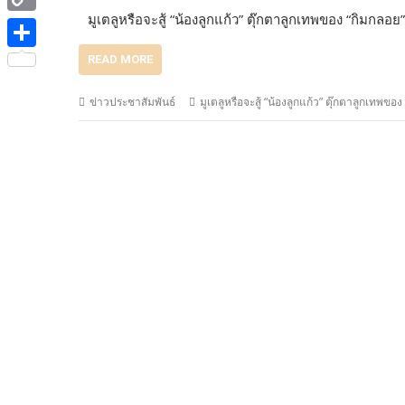
e
i
i
มูเตลูหรือจะสู้ “น้องลูกแก้ว” ตุ๊กตาลูกเทพของ “กิมกลอย”
C
b
t
n
o
o
S
READ MORE
t
e
p
o
h
e
ข่าวประชาสัมพันธ์
มูเตลูหรือจะสู้ “น้องลูกแก้ว” ตุ๊กตาลูกเทพของ
y
k
a
r
L
r
i
e
n
k