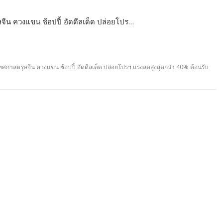
ษจีน ควงแขน ช้อปปี้ อัดดีลเด็ด ปล่อยโปร…
งเทศกาลตรุษจีน ควงแขน ช้อปปี้ อัดดีลเด็ด ปล่อยโปรฯ แรงลดสูงสุดกว่า 40% ต้อนรับ