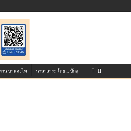
st ตอกย้ำศักยภาพแอนิเมชันไทยบนเวทีนานาชาติ ที่ประเทศอังกฤษ :
แข่งขัน True AF 2026 :
ว ทาน บานตะไท
นานาสาระ โดย … บิ๊กสุ