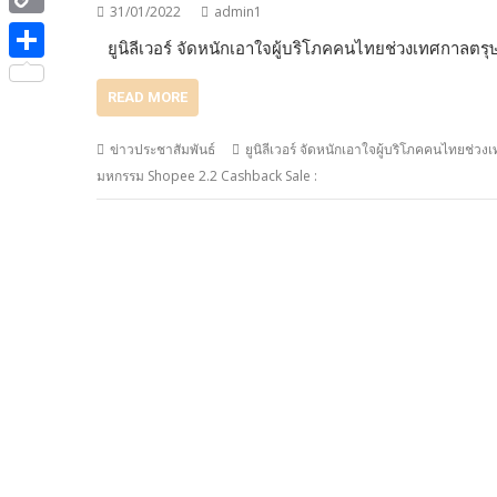
e
i
31/01/2022
admin1
i
C
b
ยูนิลีเวอร์ จัดหนักเอาใจผู้บริโภคคนไทยช่วงเทศกาลตรุ
t
n
o
o
S
t
e
READ MORE
p
o
h
e
y
k
a
ข่าวประชาสัมพันธ์
ยูนิลีเวอร์ จัดหนักเอาใจผู้บริโภคคนไทยช่ว
r
L
มหกรรม Shopee 2.2 Cashback Sale :
r
i
e
n
k