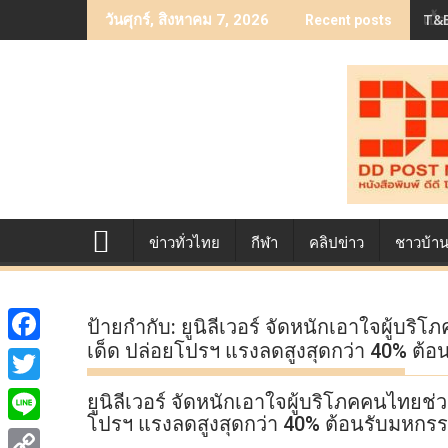
Skip
T&B
เบื
วันศุกร์, สิงหาคม 7, 2026
Recent posts
to
content
ข่าวทั่วไทย
กีฬา
คลิปข่าว
ชาวบ้า
ป้ายกำกับ:
ยูนิลีเวอร์ จัดหนักเอาใจผู้บร
เด็ด ปล่อยโปรฯ แรงลดสูงสุดกว่า 40% ต้
F
a
T
ยูนิลีเวอร์ จัดหนักเอาใจผู้บริโภคคนไทยช่
c
โปรฯ แรงลดสูงสุดกว่า 40% ต้อนรับมหกรร
w
L