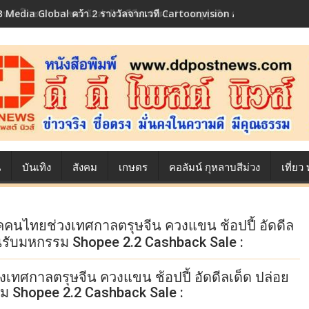
 Media Global คว้า 2 รางวัลจากเวที Cartoonvision Animation Conte
้องหลังโภชนาการของนักล่าฝัน ซีพีเอฟ เผย 10 เมนูสุดฮิต ตลอดเส้นทางการ
น
บันเทิง
สังคม
เกษตร
คอลัมน์ กุหลาบสีม่วง
เที่ย
ิโภคคนไทยช่วงเทศกาลตรุษจีน ควงแขน ช้อปปี้ อัดดีล
อนรับมหกรรม Shopee 2.2 Cashback Sale :
วงเทศกาลตรุษจีน ควงแขน ช้อปปี้ อัดดีลเด็ด ปล่อย
ม Shopee 2.2 Cashback Sale :