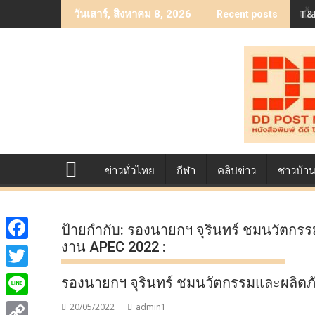
Skip
T&B
เบื
วันเสาร์, สิงหาคม 8, 2026
Recent posts
to
content
ข่าวทั่วไทย
กีฬา
คลิปข่าว
ชาวบ้า
ป้ายกำกับ:
รองนายกฯ จุรินทร์ ชมนวัตก
งาน APEC 2022 :
F
a
T
รองนายกฯ จุรินทร์ ชมนวัตกรรมและผลิต
c
w
L
20/05/2022
admin1