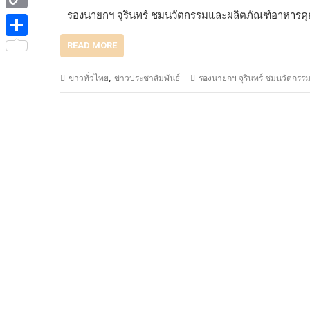
e
i
i
รองนายกฯ จุรินทร์ ชมนวัตกรรมและผลิตภัณฑ์อาหารค
C
b
t
n
o
o
S
READ MORE
t
e
p
o
h
e
,
ข่าวทั่วไทย
ข่าวประชาสัมพันธ์
รองนายกฯ จุรินทร์ ชมนวัตกร
y
k
a
r
L
r
i
e
n
k