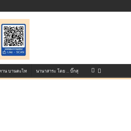
st ตอกย้ำศักยภาพแอนิเมชันไทยบนเวทีนานาชาติ ที่ประเทศอังกฤษ :
แข่งขัน True AF 2026 :
ว ทาน บานตะไท
นานาสาระ โดย … บิ๊กสุ