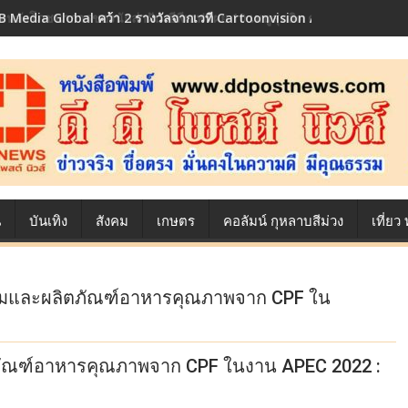
 Media Global คว้า 2 รางวัลจากเวที Cartoonvision Animation Conte
้องหลังโภชนาการของนักล่าฝัน ซีพีเอฟ เผย 10 เมนูสุดฮิต ตลอดเส้นทางการ
น
บันเทิง
สังคม
เกษตร
คอลัมน์ กุหลาบสีม่วง
เที่ย
รรมและผลิตภัณฑ์อาหารคุณภาพจาก CPF ใน
ภัณฑ์อาหารคุณภาพจาก CPF ในงาน APEC 2022 :