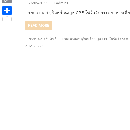
e
i
26/05/2022
admin1
i
C
b
รองนายกฯ จุรินทร์ ชมบูธ CPF โชว์นวัตกรรมอาหารเพื่อ
t
n
o
o
S
t
e
READ MORE
p
o
h
e
y
k
a
ข่าวประชาสัมพันธ์
รองนายกฯ จุรินทร์ ชมบูธ CPF โชว์นวัตกรร
r
L
ASIA 2022 :
r
i
e
n
k