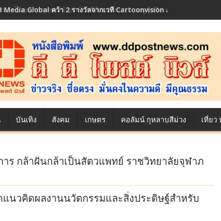
 Media Global คว้า 2 รางวัลจากเวที Cartoonvision Animation Conte
้องหลังโภชนาการของนักล่าฝัน ซีพีเอฟ เผย 10 เมนูสุดฮิต ตลอดเส้นทางการ
น
บันเทิง
สังคม
เกษตร
คอลัมน์ กุหลาบสีม่วง
เที่ย
าร กล้าฝันกล้าเป็นสัตวแพทย์ ราชวิทยาลัยจุฬาภ
ดแนวคิดผลงานนวัตกรรมและสิ่งประดิษฐ์สำหรับ