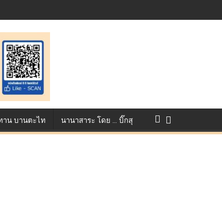
st ตอกย้ำศักยภาพแอนิเมชันไทยบนเวทีนานาชาติ ที่ประเทศอังกฤษ :
แข่งขัน True AF 2026 :
ว ทาน บานตะไท
นานาสาระ โดย … บิ๊กสุ