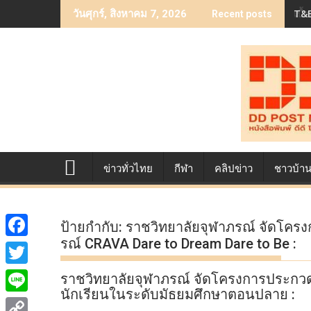
Skip
T&B
เบื
วันศุกร์, สิงหาคม 7, 2026
Recent posts
to
content
ข่าวทั่วไทย
กีฬา
คลิปข่าว
ชาวบ้า
ป้ายกำกับ:
ราชวิทยาลัยจุฬาภรณ์ จัดโครงก
รณ์ CRAVA Dare to Dream Dare to Be :
F
a
T
ราชวิทยาลัยจุฬาภรณ์ จัดโครงการประกว
c
นักเรียนในระดับมัธยมศึกษาตอนปลาย :
w
L