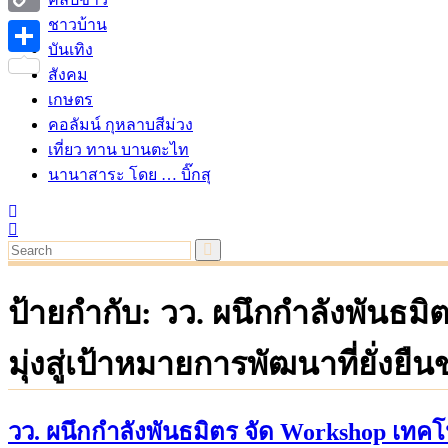
ชาวบ้าน
Copy
บันเทิง
Link
Share
สังคม
เกษตร
คอลัมน์ กุหลาบสีม่วง
เที่ยว ทาน บานตะไท
นานาสาระ โดย … บิ๊กสุ
ป้ายกำกับ:
วว. ผนึกกำลังพันธม
มุ่งสู่เป้าหมายการพัฒนาที่ยั่งยื
วว. ผนึกกำลังพันธมิตร จัด Workshop เทคโน