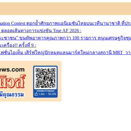
imation Contest ตอกย้ำศักยภาพแอนิเมชันไทยบนเวทีนานาชาติ ที่ป
ิต ตลอดเส้นทางการแข่งขัน True AF 2026 :
พประชาชน” ขนทัพอาหารคุณภาพกว่า 100 รายการ หนุนเศรษฐกิจชุ
อง!! ครั้งที่ 9 :
ั่นไอเท็ม เสิร์ฟใหญ่ปักหมุดแลนมาร์คใหม่กลางสถานี MRT วาง POV