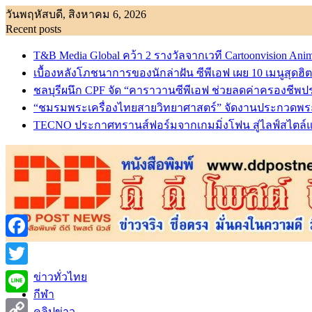
Skip
วันพฤหัสบดี, สิงหาคม 6, 2026
to
Recent posts
content
T&B Media Global คว้า 2 รางวัลจากเวที Cartoonvision An
เบื้องหลังโภชนาการของนักล่าฝัน ซีพีเอฟ เผย 10 เมนูสุดฮ
ชลบุรีผนึก CPF จัด “คาราวานซีพีเอฟ ช่วยลดค่าครองชี
“ชมรมพระเครื่องไทยสายวิทยาศาสตร์” จัดงานประกวดพระเครื่
TECNO ประกาศทรานส์ฟอร์มจากเกมมิ่งโฟน สู่ไลฟ์สไตล์แฟช
Facebook
Twitter
ข่าวทั่วไทย
กีฬา
Line
คลิปข่าว