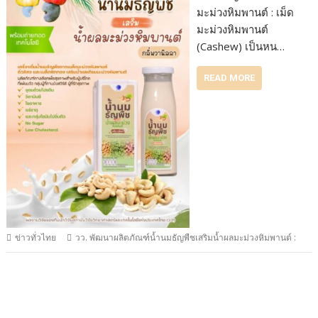
มะม่วงหิมพานต์ : เม็ด
มะม่วงหิมพานต์
(Cashew) เป็นหน…
READ MORE
ข่าวทั่วไทย
วว. พัฒนาผลิตภัณฑ์น้ำนมธัญพืชเสริมน้ำผลมะม่วงหิมพานต์ :