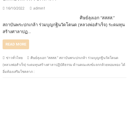
16/10/2022
admin1
ศิษย์ลุงเอก “สสสส.”
สถาบันพระปกเกล้า ร่วมบุญกฐินวัดโตนด (หลวงพ่อสำเร็จ) ระดมทุน
สร้างศาลาปฏ…
READ MORE
ข่าวทั่วไทย
ศิษย์ลุงเอก “สสสส.” สถาบันพระปกเกล้า ร่วมบุญกฐินวัดโตนด
(หลวงพ่อสำเร็จ) ระดมทุนสร้างศาลาปฏิบัติธรรม ด้านคณะสงฆ์แจกกล้วยหอมทอง ได้
อิ่มท้องเสริมโชคลาภ :