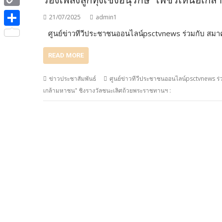
ร้องเพลงลูกทุ่งเชิงอนุรักษ์ “เพชรเหนือเ
e
i
i
C
b
21/07/2025
admin1
t
n
o
ศูนย์ข่าวทีวีประชาชนออนไลน์psctvnews ร่วมกับ สม
o
S
t
e
p
o
h
e
READ MORE
y
k
a
r
L
ข่าวประชาสัมพันธ์
ศูนย์ข่าวทีวีประชาชนออนไลน์psctvnews ร่ว
r
เกล้ามหาชน" ชิงรางวัลชนะเลิศถ้วยพระราชทานฯ :
i
e
n
k