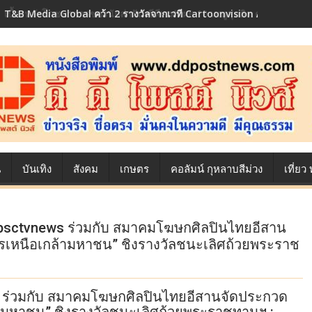
T&B Media Global คว้า 2 รางวัลจากเวที Cartoonvision Animation C
เบื้องหลังโภชนาการของนักล่าฝัน ซีพีเอฟ เผย 10 เมนูสุดฮิต ตลอดเส้นท
น
บันเทิง
สังคม
เกษตร
คอลัมน์ กุหลาบสีม่วง
เที่ย
์psctvnews ร่วมกับ สมาคมโฆษกศิลปินไทยอีสาน
เพชรเหนือเกล้ามหาชน” ชิงรางวัลชนะเลิศถ้วยพระราช
s ร่วมกับ สมาคมโฆษกศิลปินไทยอีสานจัดประกวด