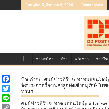
Skip
วันพฤหัสบดี, สิงหาคม 6, 2026
Recent posts
to
content
ข่าวทั่วไทย
กีฬา
คลิปข่าว
ชาวบ้า
ป้ายกำกับ:
ศูนย์ข่าวทีวีประชาชนออนไลน
จัดประกวดร้องเพลงลูกทุ่งเชิงอนุรักษ์ “
F
ทานฯ :
a
T
c
ศูนย์ข่าวทีวีประชาชนออนไลน์psctvnew
w
L