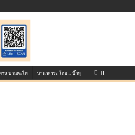
ontest ตอกย้ำศักยภาพแอนิเมชันไทยบนเวทีนานาชาติ ที่ประเทศอังกฤษ :
างการแข่งขัน True AF 2026 :
ว ทาน บานตะไท
นานาสาระ โดย … บิ๊กสุ