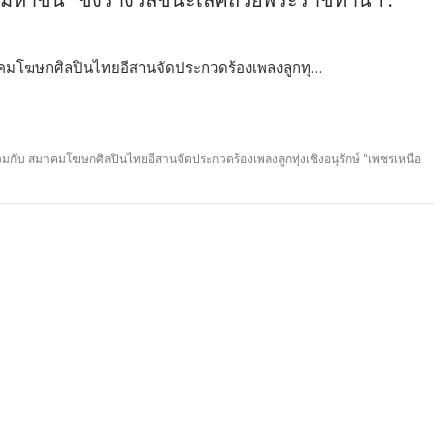
กล้ามหาชน” ชิงรางวัลชนะเลิศถ้วยพระราชทานฯ :
าคมโฆษกศิลปินไทยอีสานจัดประกวดร้องเพลงลูกทุ…
มกับ สมาคมโฆษกศิลปินไทยอีสานจัดประกวดร้องเพลงลูกทุ่งเชิงอนุรักษ์ "เพชรเหนือ