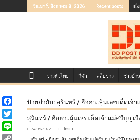
Skip
T&B
เบื
วันเสาร์, สิงหาคม 8, 2026
Recent posts
to
content
ข่าวทั่วไทย
กีฬา
คลิปข่าว
ชาวบ้า
ป้ายกำกับ:
สุรินทร์ / ฮือฮา..ลุ้นเลขเด็ดเจ้
F
สุรินทร์ / ฮือฮา..ลุ้นเลขเด็ดเจ้าแม่ศรีบุญเ
a
T
24/08/2022
admin1
c
w
L
สุรินทร์ / ฮือฮา..ลุ้นเลขเด็ดเจ้าแม่ศรีบุญเรืองให้โชค (