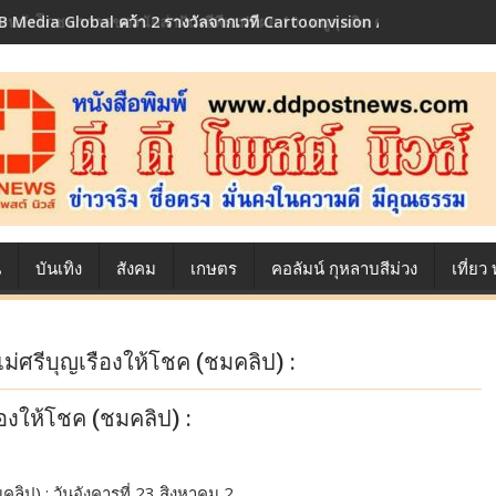
 Media Global คว้า 2 รางวัลจากเวที Cartoonvision Animation Conte
้องหลังโภชนาการของนักล่าฝัน ซีพีเอฟ เผย 10 เมนูสุดฮิต ตลอดเส้นทางการ
น
บันเทิง
สังคม
เกษตร
คอลัมน์ กุหลาบสีม่วง
เที่ย
าแม่ศรีบุญเรืองให้โชค (ชมคลิป) :
รืองให้โชค (ชมคลิป) :
ชมคลิป) : วันอังคารที่ 23 สิงหาคม 2…