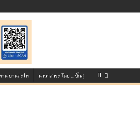
st ตอกย้ำศักยภาพแอนิเมชันไทยบนเวทีนานาชาติ ที่ประเทศอังกฤษ :
แข่งขัน True AF 2026 :
ว ทาน บานตะไท
นานาสาระ โดย … บิ๊กสุ