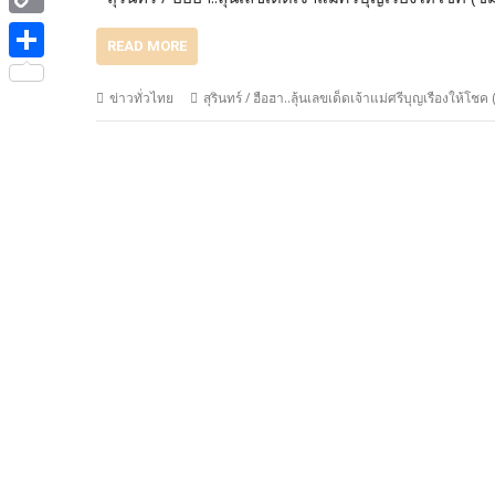
e
i
i
C
b
t
READ MORE
n
o
o
S
t
e
ข่าวทั่วไทย
สุรินทร์ / ฮือฮา..ลุ้นเลขเด็ดเจ้าแม่ศรีบุญเรืองให้โชค
p
o
h
e
y
k
a
r
L
r
i
e
n
k