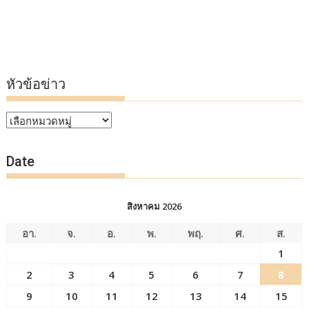
หัวข้อข่าว
หัวข้อ
ข่าว
Date
สิงหาคม 2026
อา.
จ.
อ.
พ.
พฤ.
ศ.
ส.
1
2
3
4
5
6
7
8
9
10
11
12
13
14
15