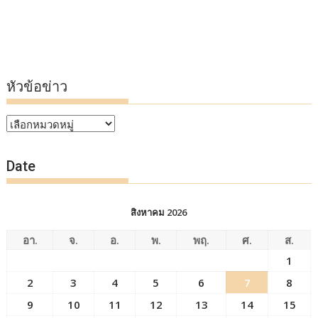
หัวข้อข่าว
หัวข้อ
ข่าว
Date
สิงหาคม 2026
อา.
จ.
อ.
พ.
พฤ.
ศ.
ส.
1
2
3
4
5
6
7
8
9
10
11
12
13
14
15