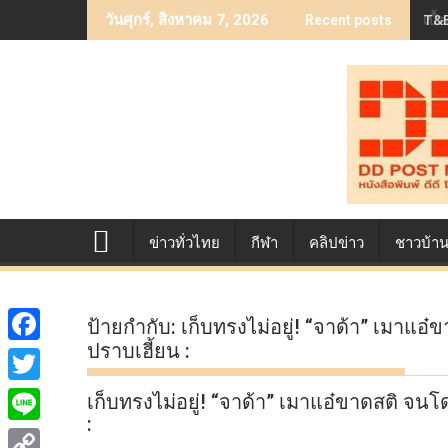
Skip
T&B
เบื
วันศุกร์, สิงหาคม 7, 2026
Recent posts
to
content
ข่าวทั่วไทย
กีฬา
คลิปข่าว
ชาวบ้า
ป้ายกำกับ:
เก็บทรงไม่อยู่! “จาด้า” เมาแอ
ปราบเฮี้ยน :
F
a
T
เก็บทรงไม่อยู่! “จาด้า” เมาแอ๋ขาดสติ จนโ
c
:
w
L