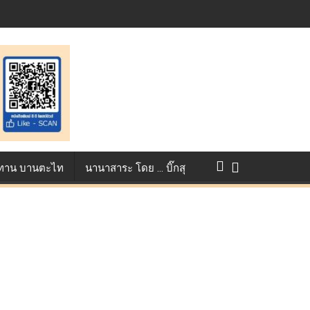
st ตอกย้ำศักยภาพแอนิเมชันไทยบนเวทีนานาชาติ ที่ประเทศอังกฤษ :
แข่งขัน True AF 2026 :
ว ทาน บานตะไท
นานาสาระ โดย … บิ๊กสุ