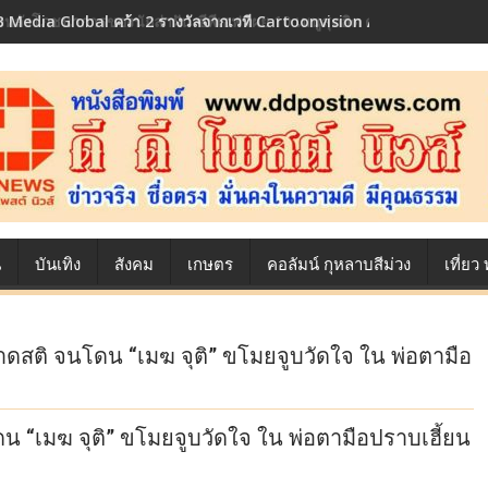
 Media Global คว้า 2 รางวัลจากเวที Cartoonvision Animation Conte
้องหลังโภชนาการของนักล่าฝัน ซีพีเอฟ เผย 10 เมนูสุดฮิต ตลอดเส้นทางการ
น
บันเทิง
สังคม
เกษตร
คอลัมน์ กุหลาบสีม่วง
เที่ย
๋ขาดสติ จนโดน “เมฆ จุติ” ขโมยจูบวัดใจ ใน พ่อตามือ
ดน “เมฆ จุติ” ขโมยจูบวัดใจ ใน พ่อตามือปราบเฮี้ยน