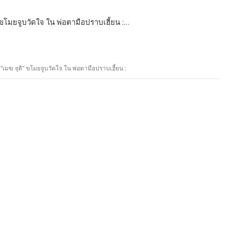
” ขโมยจูบวัดใจ ใน พ่อตามือปราบเฮี้ยน :…
 “เมฆ จุติ” ขโมยจูบวัดใจ ใน พ่อตามือปราบเฮี้ยน :