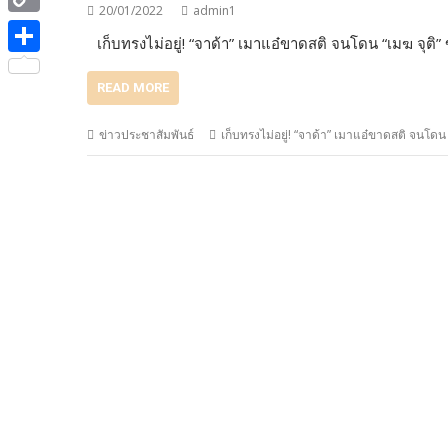
e
i
20/01/2022
admin1
i
C
b
เก็บทรงไม่อยู่! “จาด้า” เมาแอ๋ขาดสติ จนโดน “เมฆ จุติ
t
n
o
o
S
t
e
READ MORE
p
o
h
e
y
k
a
ข่าวประชาสัมพันธ์
เก็บทรงไม่อยู่! “จาด้า” เมาแอ๋ขาดสติ จนโดน
r
L
r
i
e
n
k