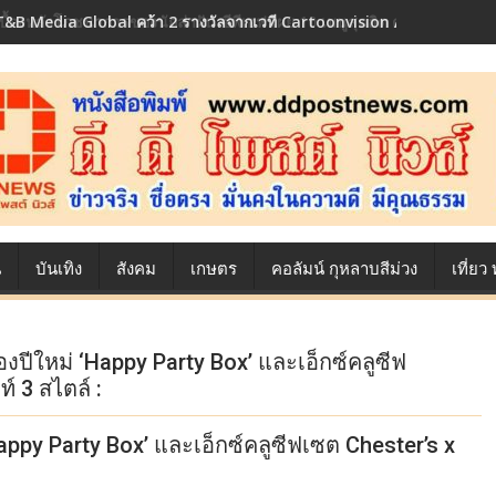
T&B Media Global คว้า 2 รางวัลจากเวที Cartoonvision Animation Co
เบื้องหลังโภชนาการของนักล่าฝัน ซีพีเอฟ เผย 10 เมนูสุดฮิต ตลอดเส้นทาง
น
บันเทิง
สังคม
เกษตร
คอลัมน์ กุหลาบสีม่วง
เที่ย
งปีใหม่ ‘Happy Party Box’ และเอ็กซ์คลูซีฟ
์ 3 สไตล์ :
appy Party Box’ และเอ็กซ์คลูซีฟเซต Chester’s x