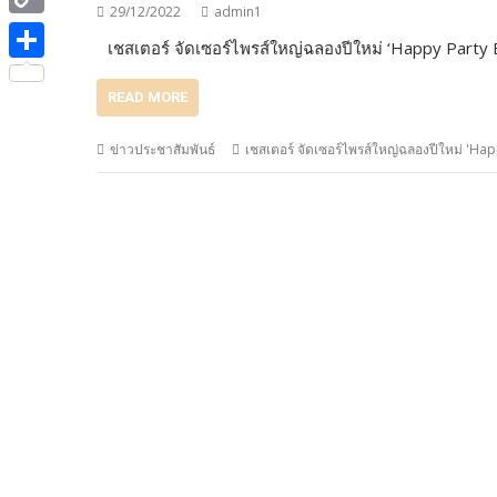
e
i
29/12/2022
admin1
i
C
b
เชสเตอร์ จัดเซอร์ไพรส์ใหญ่ฉลองปีใหม่ ‘Happy Party
t
n
o
o
S
t
e
READ MORE
p
o
h
e
y
k
a
ข่าวประชาสัมพันธ์
เชสเตอร์ จัดเซอร์ไพรส์ใหญ่ฉลองปีใหม่ 'Happ
r
L
r
i
e
n
k