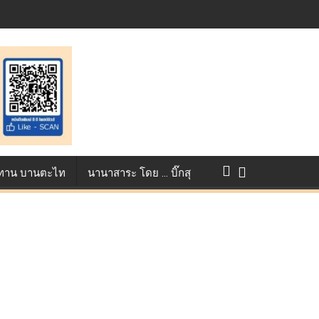
ntest ตอกย้ำศักยภาพแอนิเมชันไทยบนเวทีนานาชาติ ที่ประเทศอังกฤษ :
การแข่งขัน True AF 2026 :
ว ทาน บานตะไท
นานาสาระ โดย … บิ๊กสุ