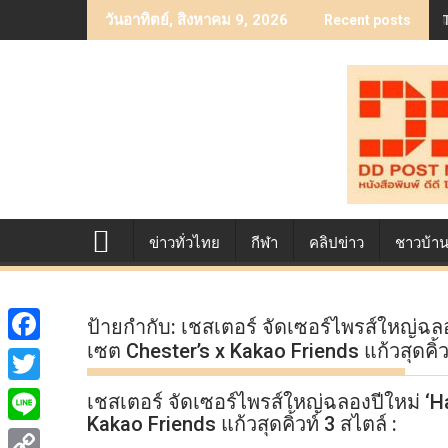
Skip
วันอาทิตย์, สิงหาคม 9, 2026
Recent posts
to
content
ข่าวทั่วไทย
กีฬา
คลิปข่าว
ชาวบ้า
ป้ายกำกับ:
เชสเตอร์ จัดเซอร์ไพรส์ใหญ่ฉลอ
เซต Chester’s x Kakao Friends แก้วสุดคิ้วท
F
a
T
เชสเตอร์ จัดเซอร์ไพรส์ใหญ่ฉลองปีใหม่ ‘H
c
Kakao Friends แก้วสุดคิ้วท์ 3 สไตล์ :
w
L