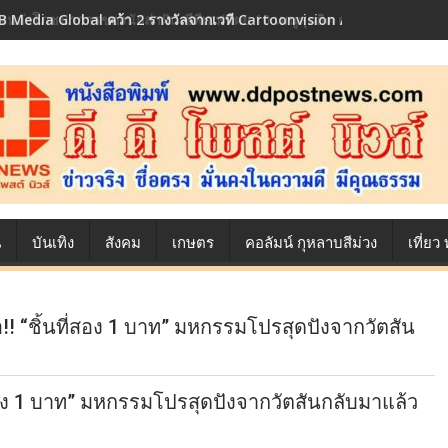
 Media Global คว้า 2 รางวัลจากเวที Cartoonvision Animation Conte
้องหลังโภชนาการของนักล่าฝัน ซีพีเอฟ เผย 10 เมนูสุดฮิต ตลอดเส้นทางการ
น
บันเทิง
สังคม
เกษตร
คอลัมน์ กุหลาบสีม่วง
เที่ย
อ!! “ชิ้นที่สอง 1 บาท” มหกรรมโปรสุดปังจากวัตสัน
ี่สอง 1 บาท” มหกรรมโปรสุดปังจากวัตสันกลับมาแล้ว