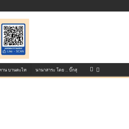
st ตอกย้ำศักยภาพแอนิเมชันไทยบนเวทีนานาชาติ ที่ประเทศอังกฤษ :
แข่งขัน True AF 2026 :
ว ทาน บานตะไท
นานาสาระ โดย … บิ๊กสุ