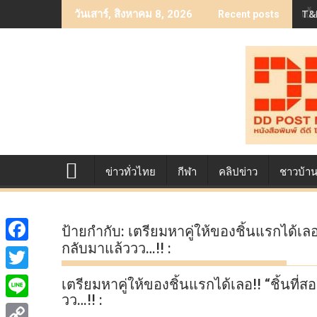
Skip
T&B
เบื
วันเสาร์, สิงหาคม 8, 2026
Recent posts
to
content
ข่าวทั่วไทย
กีฬา
คลิปข่าว
ชาวบ้า
ป้ายกำกับ:
เตรียมหาคู่ให้ของชิ้นแรกได้เล
กลับมาแล้ววว…!! :
F
a
T
เตรียมหาคู่ให้ของชิ้นแรกได้เลอ!! “ชิ้นท
c
วว…!! :
w
L