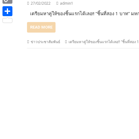
e
i
27/02/2022
admin1
i
C
b
เตรียมหาคู่ให้ของชิ้นแรกได้เลอ!! “ชิ้นที่สอง 1 บาท”
t
n
o
o
S
t
e
READ MORE
p
o
h
e
y
k
a
ข่าวประชาสัมพันธ์
เตรียมหาคู่ให้ของชิ้นแรกได้เลอ!! “ชิ้นที่ส
r
L
r
i
e
n
k