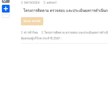
e
i
04/10/2024
admin1
i
C
b
โครงการติดตาม ตรวจสอบ และประเมินผลการดำเนินก
t
n
o
o
S
t
e
READ MORE
p
o
h
e
y
k
a
ข่าวทั่วไทย
โครงการติดตาม ตรวจสอบ และประเมินผลการดำเนิ
r
L
คุ้มครองผู้บริโภค ประจำปี 2567 :
r
i
e
n
k