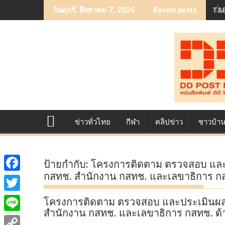
Skip
T&B
เบื
วันศุกร์, สิงหาคม 7, 2026
Recent posts
to
content
ข่าวทั่วไทย
กีฬา
คลิปข่าว
ชาวบ้า
ป้ายกำกับ:
โครงการติดตาม ตรวจสอบ แล
กสทช. สำนักงาน กสทช. และเลขาธิการ กสท
F
a
T
โครงการติดตาม ตรวจสอบ และประเมินผ
c
สำนักงาน กสทช. และเลขาธิการ กสทช. ด้า
w
L