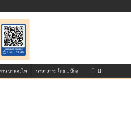
st ตอกย้ำศักยภาพแอนิเมชันไทยบนเวทีนานาชาติ ที่ประเทศอังกฤษ :
แข่งขัน True AF 2026 :
ว ทาน บานตะไท
นานาสาระ โดย … บิ๊กสุ