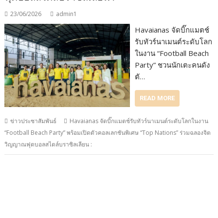
23/06/2026
admin1
Havaianas จัดบิ๊กแมตช์
รับทัวร์นาเมนต์ระดับโลก
ในงาน “Football Beach
Party” ชวนนักเตะคนดัง
ตั…
READ MORE
ข่าวประชาสัมพันธ์
Havaianas จัดบิ๊กแมตช์รับทัวร์นาเมนต์ระดับโลกในงาน
“Football Beach Party” พร้อมเปิดตัวคอลเลกชันพิเศษ “Top Nations” ร่วมฉลองจิต
วิญญาณฟุตบอลสไตล์บราซิลเลียน :