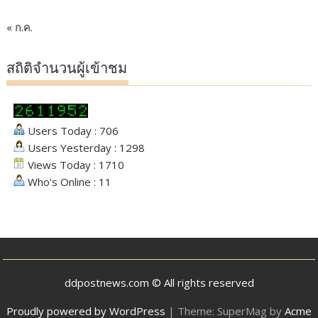
« ก.ค.
สถิติจำนวนผู้เข้าชม
Users Today : 706
Users Yesterday : 1298
Views Today : 1710
Who's Online : 11
ddpostnews.com © All rights reserved
Proudly powered by WordPress
|
Theme: SuperMag by
Acme