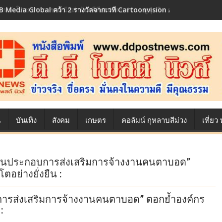
 Media Global คว้า 2 รางวัลจากเวที Cartoonvision Animation Conte
้องหลังโภชนาการของนักล่าฝัน ซีพีเอฟ เผย 10 เมนูสุดฮิต ตลอดเส้นทางการ
น
บันเทิง
สังคม
เกษตร
คอลัมน์ กุหลาบสีม่วง
เที่ย
ถานประกอบการส่งเสริมการจ้างงานคนตาบอด”
อย่างยั่งยืน :
การส่งเสริมการจ้างงานคนตาบอด” ตอกย้ำองค์กร
: