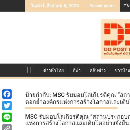
Skip
T&B
เบื
วันเสาร์, สิงหาคม 8, 2026
Recent posts
to
content
ข่าวทั่วไทย
กีฬา
คลิปข่าว
ชาวบ้า
ป้ายกำกับ:
MSC รับมอบโล่เกียรติคุณ “ส
ตอกย้ำองค์กรแห่งการสร้างโอกาสและเติบโต
F
a
T
MSC รับมอบโล่เกียรติคุณ “สถานประกอบ
c
แห่งการสร้างโอกาสและเติบโตอย่างยั่งยืน 
w
L