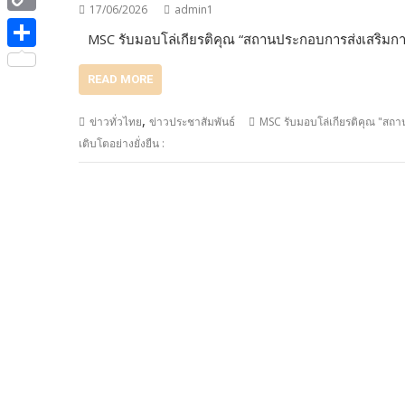
e
i
17/06/2026
admin1
i
C
b
MSC รับมอบโล่เกียรติคุณ “สถานประกอบการส่งเสริม
t
n
o
o
S
t
e
READ MORE
p
o
h
e
y
k
a
,
ข่าวทั่วไทย
ข่าวประชาสัมพันธ์
MSC รับมอบโล่เกียรติคุณ "ส
r
L
เติบโตอย่างยั่งยืน :
r
i
e
n
k