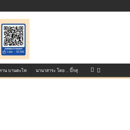
st ตอกย้ำศักยภาพแอนิเมชันไทยบนเวทีนานาชาติ ที่ประเทศอังกฤษ :
แข่งขัน True AF 2026 :
ว ทาน บานตะไท
นานาสาระ โดย … บิ๊กสุ