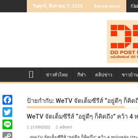
Skip
T&B
เบื
วันศุกร์, สิงหาคม 7, 2026
Recent posts
to
content
ข่าวทั่วไทย
กีฬา
คลิปข่าว
ชาวบ้า
ป้ายกำกับ:
WeTV จัดเต็มซีรีส์ “อยู่ดีๆ ก็คิ
F
WeTV จัดเต็มซีรีส์ “อยู่ดีๆ ก็คิดถึง” คว้า 4
a
T
21/09/2022
admin1
c
w
L
WeTV จัดเต็มซีรีส์ “อยู่ดีๆ ก็คิดถึง” คว้า 4 หนุ่มหล่อ 