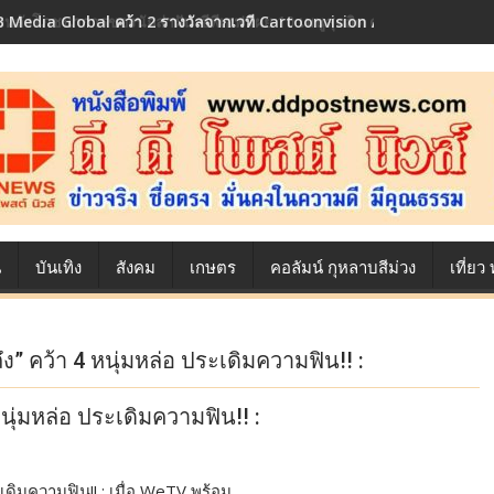
 Media Global คว้า 2 รางวัลจากเวที Cartoonvision Animation Conte
้องหลังโภชนาการของนักล่าฝัน ซีพีเอฟ เผย 10 เมนูสุดฮิต ตลอดเส้นทางการ
น
บันเทิง
สังคม
เกษตร
คอลัมน์ กุหลาบสีม่วง
เที่ย
ดถึง” คว้า 4 หนุ่มหล่อ ประเดิมความฟิน!! :
 หนุ่มหล่อ ประเดิมความฟิน!! :
ประเดิมความฟิน!! : เมื่อ WeTV พร้อม…