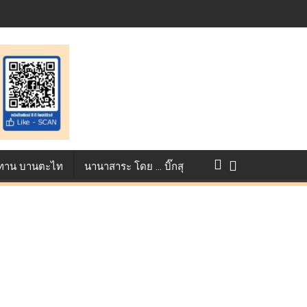
st ตอกย้ำศักยภาพแอนิเมชันไทยบนเวทีนานาชาติ ที่ประเทศอังกฤษ :
แข่งขัน True AF 2026 :
ว ทาน บานตะไท
นานาสาระ โดย … บิ๊กสุ