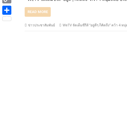
e
i
i
C
b
t
READ MORE
n
o
o
S
t
e
ข่าวประชาสัมพันธ์
WeTV จัดเต็มซีรีส์ “อยู่ดีๆ ก็คิดถึง” คว้า 4 ห
p
o
h
e
y
k
a
r
L
r
i
e
n
k