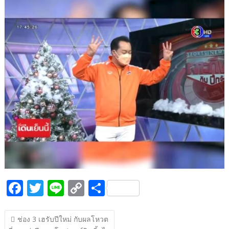
b
er
y
e
o
Li
o
n
k
k
F
T
Li
C
S
ac
w
n
o
h
แนะแนว
e
itt
e
p
ar
ช่อง 3 เฮรับปีใหม่ กับผลโหวต