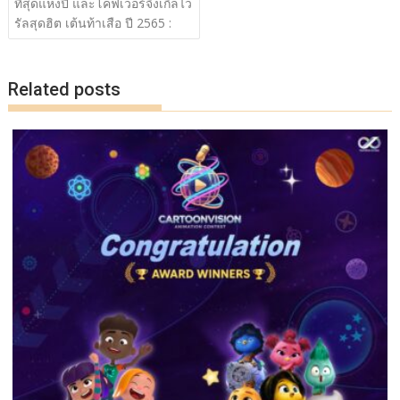
เรื่อง
ที่สุดแห่งปี และโคฟเวอร์จิงเกิ้ลไว
b
er
y
e
รัลสุดฮิต เต้นท้าเสือ ปี 2565 :
o
Li
o
n
Related posts
k
k