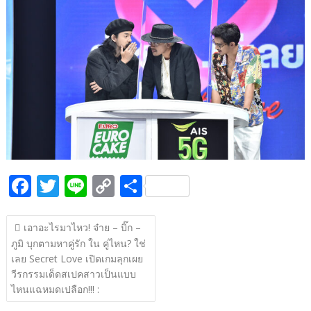
b
er
y
e
o
Li
o
n
k
k
F
T
Li
C
S
ac
w
n
o
h
แนะแนว
e
itt
e
p
ar
เอาอะไรมาไหว! จ๋าย – บิ๊ก –
เรื่อง
ภูมิ บุกตามหาคู่รัก ใน คู่ไหน? ใช่
b
er
y
e
เลย Secret Love เปิดเกมลุกเผย
o
Li
วีรกรรมเด็ดสเปคสาวเป็นแบบ
o
n
ไหนแฉหมดเปลือก!!! :