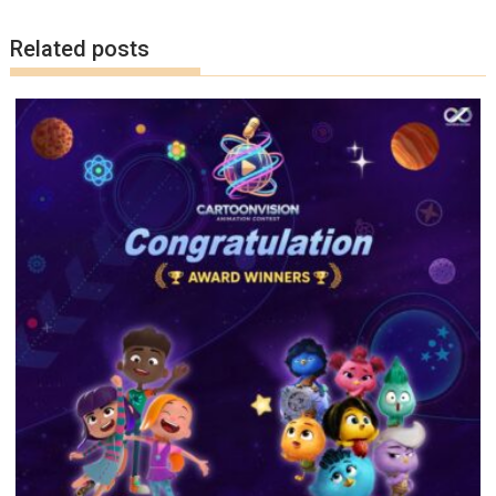
k
k
Related posts