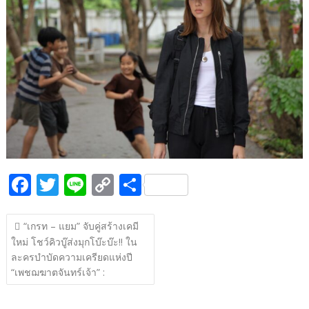
b
er
y
e
o
Li
o
n
k
k
F
T
Li
C
S
ac
w
n
o
h
แนะแนว
e
itt
e
p
ar
“เกรท – แยม” จับคู่สร้างเคมี
เรื่อง
ใหม่ โชว์คิวบู๊ส่งมุกโบ๊ะบ๊ะ!! ใน
b
er
y
e
ละครบำบัดความเครียดแห่งปี
o
Li
“เพชฌฆาตจันทร์เจ้า” :
o
n