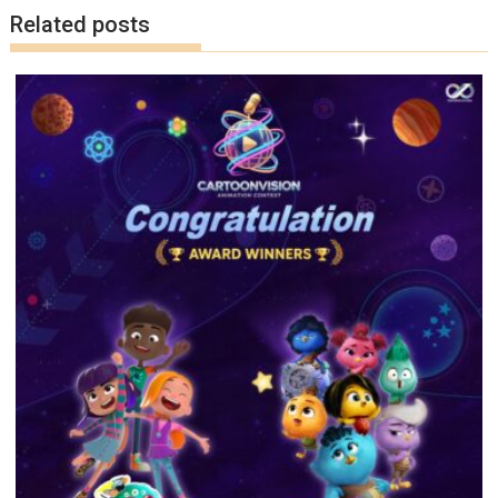
k
k
Related posts