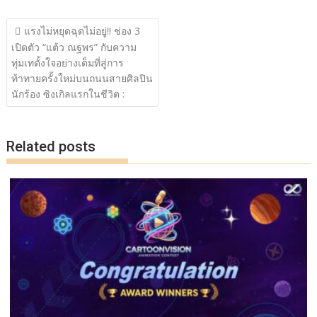
ac
w
n
o
h
แนะแนว
e
itt
e
p
ar
แรงไม่หยุดฉุดไม่อยู่!! ช่อง 3
เรื่อง
เปิดตัว “แต้ว ณฐพร” กับความ
b
er
y
e
ทุ่มเทตั้งใจอย่างเต็มที่สู่การ
o
Li
ท้าทายครั้งใหม่บนถนนสายศิลปิน
o
n
นักร้อง ซิงเกิลแรกในชีวิต :
k
k
Related posts