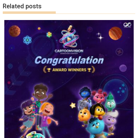
k
k
Related posts