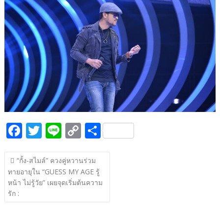
b
er
y
e
o
Li
o
n
k
k
F
T
Li
C
S
ac
w
n
o
h
แนะแนว
e
itt
e
p
ar
“กั้ง-สไมล์” ควงคู่หวานร่วม
เรื่อง
ทายอายุใน “GUESS MY AGE รู้
b
er
y
e
หน้า ไม่รู้วัย” เผยจุดเริ่มต้นความ
o
Li
รัก :
o
n