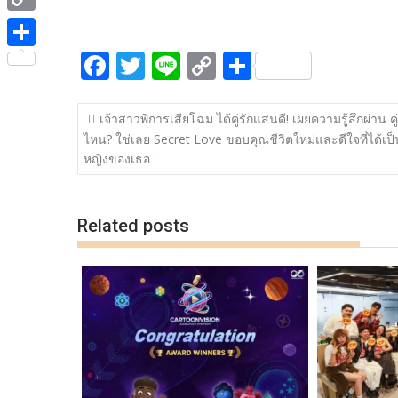
ac
w
n
o
h
e
i
i
C
e
itt
e
p
ar
b
t
n
o
F
T
Li
C
S
b
er
y
e
o
S
t
e
p
ac
w
n
o
h
o
Li
o
h
e
y
แนะแนว
e
itt
e
p
ar
o
n
k
a
เจ้าสาวพิการเสียโฉม ได้คู่รักแสนดี! เผยความรู้สึกผ่าน คู่
r
เรื่อง
L
ไหน? ใช่เลย Secret Love ขอบคุณชีวิตใหม่และดีใจที่ได้เป็
b
er
y
e
k
k
r
หญิงของเธอ :
i
o
Li
e
n
o
n
Related posts
k
k
k