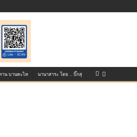
st ตอกย้ำศักยภาพแอนิเมชันไทยบนเวทีนานาชาติ ที่ประเทศอังกฤษ :
แข่งขัน True AF 2026 :
ว ทาน บานตะไท
นานาสาระ โดย … บิ๊กสุ