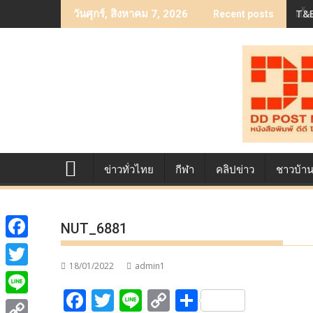
Skip
T&B
เบื
วันศุกร์, สิงหาคม 7, 2026
Recent posts
to
content
ข่าวทั่วไทย
กีฬา
คลิปข่าว
ชาวบ้า
NUT_6881
F
18/01/2022
admin1
a
T
F
T
Li
C
S
c
w
L