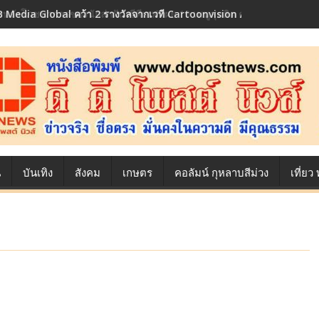
 Media Global คว้า 2 รางวัลจากเวที Cartoonvision Animation Conte
้องหลังโภชนาการของนักล่าฝัน ซีพีเอฟ เผย 10 เมนูสุดฮิต ตลอดเส้นทางการ
น
บันเทิง
สังคม
เกษตร
คอลัมน์ กุหลาบสีม่วง
เที่ย