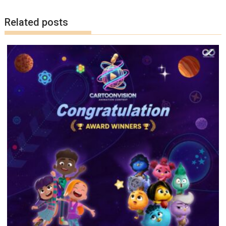
k
k
Related posts