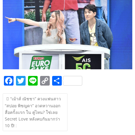
b
er
y
e
o
Li
o
n
k
k
F
T
Li
C
S
ac
w
n
o
h
แนะแนว
e
itt
e
p
ar
“เม้าส์ ณัชชา” ควงแฟนสาว
เรื่อง
“สปอย พิชญดา” อวดหวานออก
b
er
y
e
สื่อครั้งแรก ใน คู่ไหน? ใช่เลย
o
Li
Secret Love หลังคบกันมากว่า
o
n
10 ปี! :