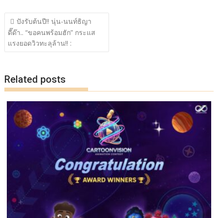
ac
w
n
o
h
แนะแนว
e
itt
e
p
ar
ปังรับต้นปี!! นุ่น-นนท์ธิญา
เรื่อง
ดี๊ด๊า.. “ขอคนพร้อมฮัก” กระแส
b
er
y
e
แรงยอดวิวทะลุล้าน!! :
o
Li
o
n
Related posts
k
k