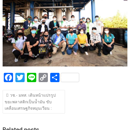
b
er
y
e
o
Li
o
n
k
k
F
T
Li
C
S
ac
w
n
o
h
แนะแนว
e
itt
e
p
ar
วช.- มทส. เดินหน้าแปรรูป
เรื่อง
ขยะพลาสติกเป็นน้ำมัน ขับ
b
er
y
e
เคลื่อนเศรษฐกิจหมุนเวียน :
o
Li
o
n
Related posts