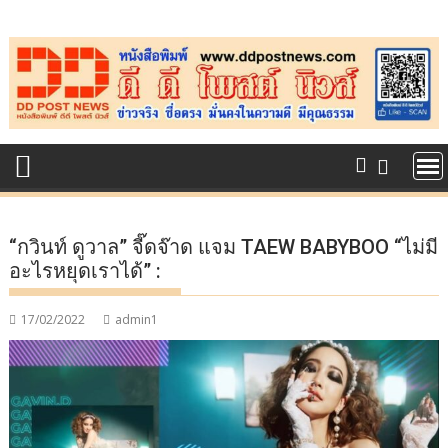
Skip
to
content
“กวินท์ ดูวาล” จี๊ดจ๊าด แจม TAEW BABYBOO “ไม่มี
อะไรหยุดเราได้” :
17/02/2022
admin1