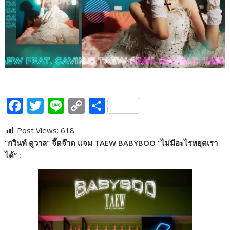
F
T
Li
C
S
ac
w
n
o
h
Post Views:
618
e
itt
e
p
ar
“กวินท์ ดูวาล” จี๊ดจ๊าด แจม TAEW BABYBOO “ไม่มีอะไรหยุดเรา
b
er
y
e
ได้” :
o
Li
o
n
k
k