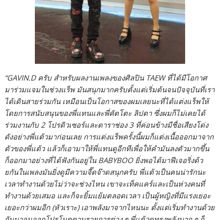
“GAVIN.D ครับ สำหรับผลงานเพลงของศิลปิน TAEW ที่ได้มีโอกาศ
มาร่วมแจมในช่วงแร็พ มันสนุกมากครับตั้งแต่เริ่มต้นจนปัจจุบันที่เรา
ได้เดินสายร่วมกัน เหมือนเป็นโอกาสของผมเลยนะที่ได้แต่งแร็พให้
โดยการสนับสนุนของพี่แทนและพี่คัตโตะ ลิปตา ซึ่งผมก็ไม่เคยได้
ร่วมงานกับ 2 โปรดิวเซอร์และดาราช่อง 3 ที่ค่อนข้างมีชื่อเสียงโด่ง
ดังอย่างพี่แต้วมาก่อนเลย การแต่งแร็พครั้งนี้ผมก็แต่งเนื้อออกมาจาก
ตัวของพี่แต้ว แล้วก็เอามาให้พี่แทนดูอีกทีเพื่อให้คำมันลงตัวมากขึ้น
ก็ออกมาอย่างที่ได้ฟังกันอยู่ใน BABYBOO ยิ่งพอได้มาฟีเจอริ่งด้ว
ยกันในเพลงมันยิ่งดูมีความจี๊ดจ๊าดสนุกครับ พี่แต้วเป็นคนน่ารักนะ
เวลาทำงานด้วยไม่ว่าจะช่วงไหน เขาจะเท็คแคร์และเป็นห่วงคนที่
ทำงานด้วยเสมอ และก็จะยิ้มแย้มตลอดเวลา เป็นผู้หญิงที่มีแรงเยอะ
เยอะกว่าผมอีก (หัวเราะ) เอาพลังมาจากไหนนะ ตั้งแต่เริ่มทำงานด้วย
กันมาจนออกโปรโมตตามรายการต่าง ๆ พี่แต้วดูทรงพลังมาก ๆ ก็