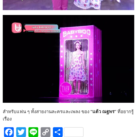
สำหรับแฟน ๆ ทั้งสายงานละครและเพลง ของ
“แต้ว ณฐพร”
ที่อยากรู้
เรื่อง
F
T
Li
C
S