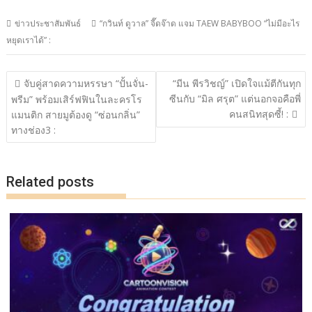
ac
w
n
o
h
ข่าวประชาสัมพันธ์
“กวินท์ ดูวาล” จี๊ดจ๊าด แจม TAEW BABYBOO “ไม่มีอะไร
e
itt
e
p
ar
หยุดเราได้” :
b
er
y
e
o
Li
แนะแนว
จับคู่สาดความหรรษา “ปั้นจั่น-
“มีน พีรวิชญ์” เปิดใจแม้ตีกันทุก
o
n
เรื่อง
ซีนกับ “มิล ศรุต” แต่นอกจอคือพี่
พรีม” พร้อมเสิร์ฟฟินในละครโร
คนสนิทสุดซี้! :
k
k
แมนติก สายมูต้องดู “ซ่อนกลิ่น”
ทางช่อง3 :
Related posts