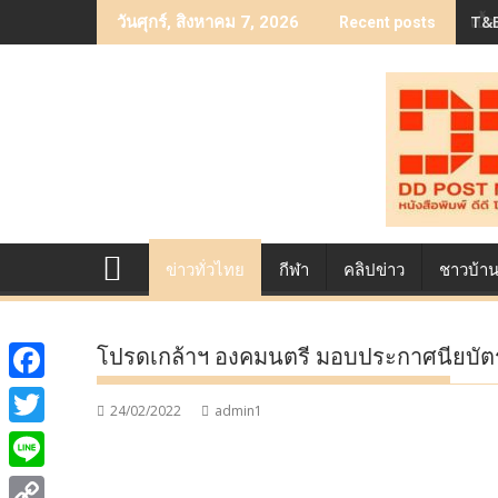
Skip
เบื
วันศุกร์, สิงหาคม 7, 2026
Recent posts
to
content
ข่าวทั่วไทย
กีฬา
คลิปข่าว
ชาวบ้า
โปรดเกล้าฯ องคมนตรี มอบประกาศนียบัตรชั้
F
24/02/2022
admin1
a
T
c
w
L