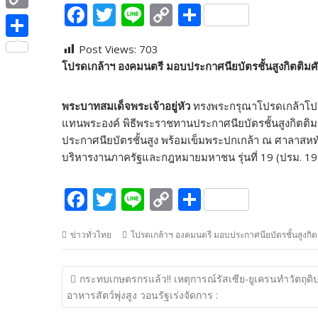
e
F
T
Li
C
S
i
i
C
b
ac
w
n
o
h
t
n
o
o
S
Post Views:
703
e
itt
e
p
ar
t
e
p
โปรดเกล้าฯ องคมนตรี มอบประกาศนียบัตรชั้นสูงกิตติมศัก
o
h
b
er
y
e
e
y
k
a
o
Li
r
พระบาทสมเด็จพระเจ้าอยู่หัว
ทรงพระกรุณาโปรดเกล้าโป
L
r
o
n
แทนพระองค์ พิธีพระราชทานประกาศนียบัตรชั้นสูงกิตติมศ
i
e
ประกาศนียบัตรชั้นสูง พร้อมเข็มพระปกเกล้า ณ ศาลาสห
k
k
n
บริหารงานภาครัฐและกฎหมายมหาชน รุ่นที่ 19 (ปรม. 
k
F
T
Li
C
S
ac
w
n
o
h
ข่าวทั่วไทย
โปรดเกล้าฯ องคมนตรี มอบประกาศนียบัตรชั้นสูงกิตติ
e
itt
e
p
ar
b
er
y
e
แนะแนว
กระทบเกษตรกรแล้ว!! เหตุการณ์รัสเซีย-ยูเครนทำวัตถุดิ
o
Li
เรื่อง
อาหารสัตว์พุ่งสูง วอนรัฐเร่งจัดการ :
o
n