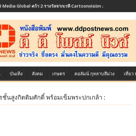
้องหลังโภชนาการของนักล่าฝัน ซีพีเอฟ เผย 10 เมนูสุดฮิต ตลอดเส้นทางการ
น
บันเทิง
สังคม
เกษตร
คอลัมน์ กุหลาบสีม่วง
เที่ย
นสูงกิตติมศักดิ์ พร้อมเข็มพระปกเกล้า :