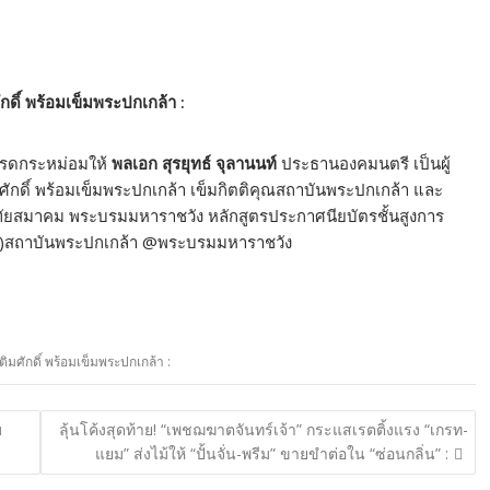
ดิ์ พร้อมเข็มพระปกเกล้า :
รดกระหม่อมให้
พลเอก สุรยุทธ์ จุลานนท์
ประธานองคมนตรี เป็นผู้
ักดิ์ พร้อมเข็มพระปกเกล้า เข็มกิตติคุณสถาบันพระปกเกล้า และ
ทัยสมาคม พระบรมมหาราชวัง หลักสูตรประกาศนียบัตรชั้นสูงการ
19)สถาบันพระปกเกล้า @พระบรมมหาราชวัง
มศักดิ์ พร้อมเข็มพระปกเกล้า :
บ
ลุ้นโค้งสุดท้าย! “เพชฌฆาตจันทร์เจ้า” กระแสเรตติ้งแรง “เกรท-
แยม” ส่งไม้ให้ “ปั้นจั่น-พรีม” ขายขำต่อใน “ซ่อนกลิ่น” :