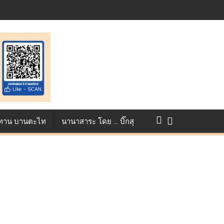
แข่งขัน True AF 2026 :
ว ทาน บานตะไท
นานาสาระ โดย … บิ๊กสุ