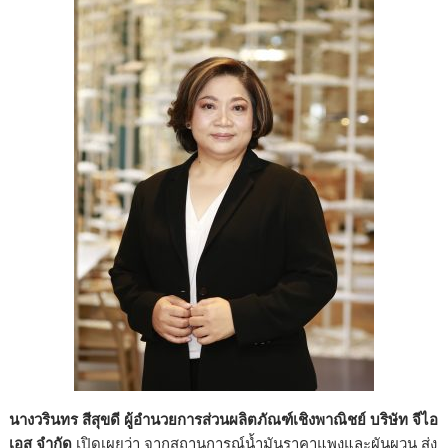
นางวรินทร สีสุขดี ผู้อำนวยการส่วนผลิตภัณฑ์เชิงพาณิชย์ บริษัท จีไอ
เอส จำกัด
เปิดเผยว่า จากสถานการณ์น้ำมันราคาแพงและผันผวน ส่ง