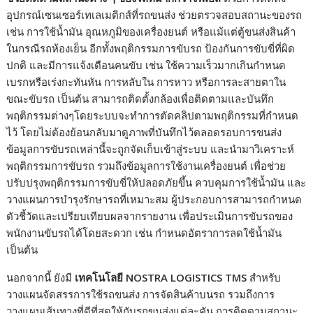
อุปกรณ์เซนเซอร์เทเลเมติกส์ที่รถขนส่ง ช่วยตรวจสอบสถานะของรถ
เช่น การใช้น้ำมัน อุณหภูมิของเครื่องยนต์ หรือแม้แต่ตู้ขนส่งสินค้า
ในกรณีรถห้องเย็น อีกทั้งพฤติกรรมการขับรถ ป้องกันการขับขี่ที่ผิด
ปกติ และมีการแจ้งเตือนคนขับ เช่น ใช้ความเร็วมากเกินกำหนด
เบรกหรือเร่งกะทันหัน การหลับใน การหาว หรือการละสายตาใน
ขณะขับรถ เป็นต้น สามารถติดตั้งกล้องเพื่อติดตามและบันทึก
พฤติกรรมต่างๆโดยระบบจะทำการตัดคลิปตามพฤติกรรมที่กำหนด
ไว้ โดยไม่ต้องย้อนกลับมาดูภาพที่บันทึกไว้ตลอดรอบการขนส่ง
ข้อมูลการขับรถเหล่านี้จะถูกจัดเก็บเข้าสู่ระบบ และนำมาวิเคราะห์
พฤติกรรมการขับรถ รวมถึงข้อมูลการใช้งานเครื่องยนต์ เพื่อช่วย
ปรับปรุงพฤติกรรมการขับขี่ให้ปลอดภัยขึ้น ควบคุมการใช้น้ำมัน และ
วางแผนการบำรุงรักษารถที่เหมาะสม ผู้ประกอบการสามารถกำหนด
ตัวชี้วัดและเปรียบเทียบผลจากรายงาน เพื่อประเมินการขับรถของ
พนักงานขับรถได้โดยสะดวก เช่น กำหนดอัตราการลดใช้น้ำมัน
เป็นต้น
นอกจากนี้ ยังมี
เทคโนโลยี NOSTRA LOGISTICS TMS
สำหรับ
วางแผนจัดสรรการใช้รถขนส่ง การจัดสินค้าบนรถ รวมถึงการ
วางแผนเส้นทางที่ดีที่สุดให้กับรถขนส่งแต่ละคัน การติดตามสถานะ