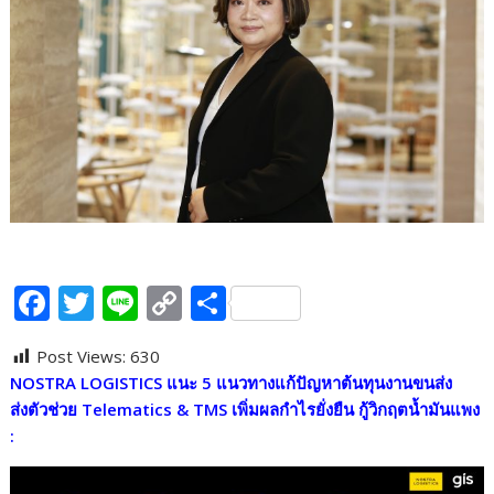
F
T
Li
C
S
ac
w
n
o
h
Post Views:
630
e
itt
e
p
ar
NOSTRA LOGISTICS แนะ 5 แนวทางแก้ปัญหาต้นทุนงานขนส่ง
b
er
y
e
ส่งตัวช่วย
Telematics & TMS เพิ่มผลกำไรยั่งยืน กู้วิกฤตน้ำมันแพง
o
Li
:
o
n