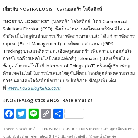
เกี่ยวกับ
NOSTRA LOGISTICS (นอสตร้า โลจิสติกส์)
“NOSTRA LOGISTICS”
(นอสตร้า โลจิสติกส์) โดย Commercial
Solutions Division (CSD) ซึ่งเป็นส่วนงานหนึ่งของ บริษัท จีไอเอส
จำกัด เป็นโซลูชันด้านการบริหารจัดการงานขนส่ง ได้แก่ การจัดการ
กลุ่มรถ (Fleet Management) การติดตามตำแหน่ง (GPS
Tracking) บนแผนที่ความละเอียดสูงนอสตร้า เพิ่มความปลอดภัยใน
การขับรถด้วยเทคโนโลยีเทเลเมติกส์ (Telematics) และเชื่อมโยง
ข้อมูลด้วยเทคโนโลยี Internet of Things (IoT) พร้อมผู้เชี่ยวชาญ
ด้านเทคโนโลยีในการนำเสนอโซลูชันที่ตอบโจทย์ลูกค้าอุตสาหกรรม
การขนส่งและโลจิสติกส์อย่างมีประสิทธิภาพ ข้อมูลเพิ่มเติม
ที่
www.nostralogistics.com
#NOSTRALogistics #NOSTRAtelematics
F
T
Li
C
S
ac
w
n
o
h
ข่าวประชาสัมพันธ์
NOSTRA LOGISTICS แนะ 5 แนวทางแก้ปัญหาต้นทุนงาน
e
itt
e
p
ar
ขนส่ง ส่งตัวช่วย Telematics & TMS เพิ่มผลกำไรยั่งยืน กู้วิกฤตน้ำมันแพง :