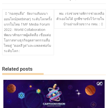
b
er
y
e
o
Li
แนะแนว
“กองทุนสื่อ” จัดงานสัมมนา
พม. เร่งช่วยชายพิการช่วยเหลือ
o
n
เรื่อง
ตัวเองไม่ได้ ถูกพี่ชายขังไว้ภายใน
ออนไลน์(webinar) ระดับโลกครั้ง
บ้านย่านห้วยขวาง กทม. :
k
k
แรกในไทย TMF Media Forum
2022 : World Collaboration
พัฒนาศักยภาพผู้ผลิตสื่อ เชื่อมต่อ
โอกาสทางธุรกิจอุตสาหกรรมสื่อ
ไทยสู่ “ฮอลลีวูด”และแพลตฟอร์ม
ระดับโลก :
Related posts