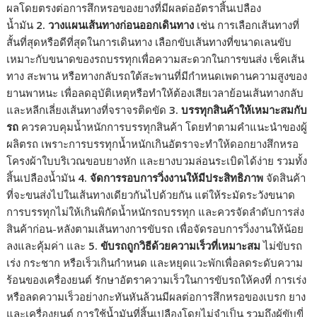
ผลโดยตรงต่อการสึกหรอของยางที่มีผลต่ออัตราสิ้นเปลือง
น้ำมัน
2.
วางแผนเส้นทางก่อนออกเดินทาง
เช่น การเลือกเส้นทางที่
สั้นที่สุดหรือดีที่สุดในการเดินทาง เลือกขับเส้นทางที่ขนาดเลนขับ
เหมาะกับขนาดของรถบรรทุกเพื่อความสะดวกในการขนส่ง เช็คเส้น
ทาง สะพาน หรือทางกลับรถใต้สะพานที่มีกำหนดเพดานความสูงของ
ยานพาหนะ เพื่อลดอุบัติเหตุหรือทำให้ต้องเสียเวลาย้อนเส้นทางกลับ
และหลีกเลี่ยงเส้นทางที่จราจรติดขัด
3.
บรรทุกสินค้าให้เหมาะสมกับ
รถ
ควรควบคุมน้ำหนักการบรรทุกสินค้า โดยทำตามคำแนะนำของผู้
ผลิตรถ เพราะการบรรทุกน้ำหนักเกินอัตราจะทำให้ดอกยางสึกหรอ
โครงผ้าใบบริเวณขอบยางหัก และยางบวมล่อนระเบิดได้ง่าย รวมทั้ง
สิ้นเปลืองน้ำมัน
4.
จัดการรอบการวิ่งงานให้มีประสิทธิภาพ
จัดสินค้า
ที่จะขนส่งไปในเส้นทางเดียวกันไปด้วยกัน แต่ให้ระมัดระวังขนาด
การบรรทุกไม่ให้เกินพิกัดน้ำหนักรถบรรทุก และควรจัดลำดับการส่ง
สินค้าก่อน-หลังตามเส้นทางการขับรถ เพื่อจัดรอบการวิ่งงานให้น้อย
ลงและคุ้มค่า และ
5. ขับรถถูกวิธีด้วยความเร็วที่เหมาะสม
ไม่ขับรถ
เร่ง กระชาก หรือเร็วเกินกำหนด และหยุดแวะพักเพื่อลดระดับความ
ร้อนของเครื่องยนต์ รักษาอัตราความเร็วในการขับรถให้คงที่ การเร่ง
หรือลดความเร็วอย่างกะทันหันล้วนมีผลต่อการสึกหรอของเบรก ยาง
และเครื่องยนต์ การใช้น้ำมันที่สิ้นเปลืองโดยไม่จำเป็น รวมถึงผู้ขับขี่