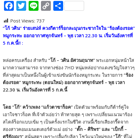
F
T
Li
C
S
ac
w
n
o
h
Post Views:
737
e
itt
e
p
ar
“โก้ วศิน” ร่ายเสน่ห์ ควงกีตาร์ร็อกละมุนกระชากใจใน “ร้องต้องรอด”
b
er
y
e
หมูกระทะ ออกอากาศทุกจันทร์ – พุธ เวลา 22.30 น. เริ่มวันอังคารที่
o
Li
5 ก.ค.นี้
!! :
o
n
หล่อครบเครื่อง สำหรับ
“โก้ – วศิน อัศวนฤนาท”
พระเอกหนุ่มหน้าใส
k
k
มากความสามารถ จากทางช่อง 7HD หนุ่มหล่อปากแดงขวัญใจสาวๆ
ที่ล่าสุดมาเป็นหนึ่งในผู้เข้าแข่งขันนักร้องหมูกระทะ ในรายการ
“ร้อง
ต้องรอด” หมูกระทะ (ตอนใหม่) ออกอากาศทุกจันทร์ – พุธ เวลา
22.30 น. เริ่มวันอังคารที่ 5 ก.ค.นี้
โดย “โก้” คว้าเพลง “แก้วตาขาร็อค”
เปิดตัวมาพร้อมกับกีต้าร์คู่ใจ
เอาใจชาวร็อค ที่เจ้าตัวเอ่ยว่า ท้าทายสุด ๆ เพราะเปลี่ยนแนวมาร้อง
สไตล์ร็อกแบบเข้ม ๆ เป็นครั้งแรกในชีวิต งานนี้เรียกเสียงกรี๊ดจาก
สองสาวคอมเมนเตเตอร์ตัวแม่ อย่าง
“ตั๊ก – ศิริพร” และ “เป็กกี้ –
ศรีธัญญา”
สนั่นสตูฯ เพราะปลื้มกับลีลา โชว์แนวใหม่ของ
“โก้”
ที่ไม่