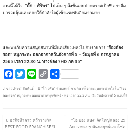
งานนี้ได้ใจ
“ตั๊ก – ศิริพร”
ไปเต็ม ๆ ถึงขั้นเอ่ยปากตรงสเป๊ก!!! อย่าลืม
มาร่วมลุ้นและคอยให้กำลังใจผู้เข้าแข่งขันอีกมากมาย
และพบกับความสนุกสนานที่มีแต่เสียงเพลงไปกับรายการ
“ร้องต้อง
รอด” หมูกระทะ ออกอากาศวันอังคารที่ 5 – วันพุธที่ 6 กรกฎาคม
2565 เวลา 22.30 น. ทางช่อง 7HD กด 35”
F
T
Li
C
S
ac
w
n
o
h
ข่าวประชาสัมพันธ์
“โก้ วศิน” ร่ายเสน่ห์ ควงกีตาร์ร็อกละมุนกระชากใจใน “ร้อง
e
itt
e
p
ar
ต้องรอด” หมูกระทะ ออกอากาศทุกจันทร์ - พุธ เวลา 22.30 น. เริ่มวันอังคารที่ 5 ก.ค.นี้!!
b
er
y
e
:
o
Li
o
n
แนะแนว
ธุรกิจห้าดาว คว้ารางวัล
“โอ บอง แปง” จัดใหญ่ฉลอง 25
เรื่อง
k
k
Anniversary ดันกลยุทธ์แจกโชค
BEST FOOD FRANCHISE ปี