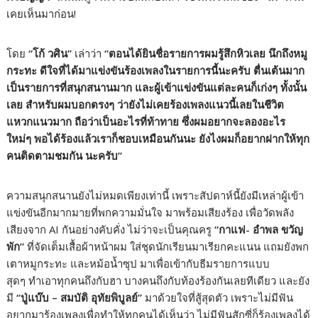
เคยเห็นมาก่อน!
โดย
“โก้ วศิน”
เล่าว่า
“ตอนได้ยินชื่อรายการผมรู้สึกหิวเลย นึกถึงหมู
กระทะ ดีใจที่ได้มาแข่งขันร้องเพลงในรายการนี้นะครับ ตื่นเต้นมาก
เป็นรายการที่สนุกสนานมาก และผู้เข้าแข่งขันแต่ละคนก็เก่งๆ ทั้งนั้น
เลย สำหรับผมบอกตรงๆ ว่ายังไม่เคยร้องเพลงแนวนี้เลยในชีวิต
แหวกแนวมาก ถือว่าเป็นอะไรที่ท้าทาย ซึ่งผมอยากจะลองอะไร
ใหม่ๆ พอได้ร้องแล้วเราก็ชอบเหมือนกันนะ ยังไงผมก็อยากฝากให้ทุก
คนติดตามชมกัน นะครับ”
ความสนุกสนานยังไม่หมดเพียงเท่านี้ เพราะสัปดาห์นี้ยังมีเหล่าผู้เข้า
แข่งขันอีกมากมายที่พกความมั่นใจ มาพร้อมเสียงร้อง เพื่อวัดพลัง
เสียงจาก AI กันอย่างคับคั่ง ไม่ว่าจะเป็นคุณครู
“กาแฟ- อำพล ขวัญ
พัก”
ที่จัดเต็มเสื้อผ้าหน้าผม ใส่ชุดนักเรียนมาเรียกคะแนน แถมยังพก
เตาหมูกระทะ และหม้อน้ำซุป มาเพื่อเข้ากับธีมรายการแบบ
สุดๆ ทำเอาทุกคนถึงกับฮา บางคนถึงกับท้องร้องกันเลยทีเดียว และยัง
มี
“ปู่แบ๊บ – สมบัติ อุทัยพิบูลย์”
มาด้วยใจที่สู้สุดตัว เพราะไม่มีฟัน
อยากมาร้องเพลงเพื่อทำให้ทุกคนได้เห็นว่า ไม่มีฟันสักซี่ก็ร้องเพลงได้