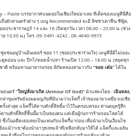
Copy – Paste บรรยากาศบนดอยในเชียงใหม่มาเลย ทีเด็ดของเมนูที่นี่คือ
 รวมถึงผักสวนครัวต่าง ๆ เมนู Recommended จะมี พิซซ่าเตาฟืน ซีฟู้ด,
ซอยประชาราษฎร์ 14 และ 16 เปิดทุกวัน เวลา 08.00 – 23.00 น. (ช่วง
มขาย 10.30 น.) โทร. 09-5491-4242 , 08-4640-9973
ที่ชุมชนอมู่บ้านอินเตอร์ ซอย 11 (ซอยประชาร่วมใจ) เมนูที่นี่มีไม่เยอะ
ะดูดอ่อน และ ปีกไก่ทอดน้ำปลา ร้านเปิด 12.00 – 18.00 น. (หยุดทุก
รมชาติ พร้อมทานอาหารอร่อย พิกัดคลองสามวากับ
“จอย-เต๋อ”
ได้ใน
พยนตร์
“ใหญ่สั่งมาเกิด (Armour Of God)”
นำแสดงโดย :
เฉินหลง,
ักล่าขุมทรัพย์จอมผจญภัยที่มีนามว่าแจ็คกี้ เจ้าของฉายาเหยี่ยวเอเชีย
ั้งล่าสุด แจ็คกี้ได้ดาบศักดิ์สิทธิ์มาไว้ในครอบครอง ท่านดยุครู้สึก
ดาบศักดิ์สิทธิ์ชิ้นนี้มาเป็นของตน แต่เมื่อผู้ก่อการร้ายจอมโหดได้
ึ่งในอดีตเธอเคยเป็นแฟนกับแจ็คกี้มาก่อน เพื่อนำมาเป็นเงื่อนไข
อแม้ว่าเขาต้องนำอาวุธเทพเจ้าที่เหลือกลับมาให้ได้ แจ็คกี้และอลัน
เทพเจ้าที่อยู่ในการครอบครองของผู้ก่อการร้ายกลับมาด้วย