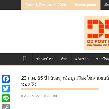
Skip
เบื
วันเสาร์, สิงหาคม 8, 2026
Recent posts
to
content
ข่าวทั่วไทย
กีฬา
คลิปข่าว
ชาวบ้า
23 ก.ค. 65 นี้! ล้วงทุกข้อมูลเรื่องโซล่าเซ
ช่อง 3 :
F
a
23/07/2022
admin1
T
c
w
L