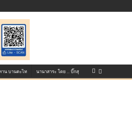
แข่งขัน True AF 2026 :
ว ทาน บานตะไท
นานาสาระ โดย … บิ๊กสุ