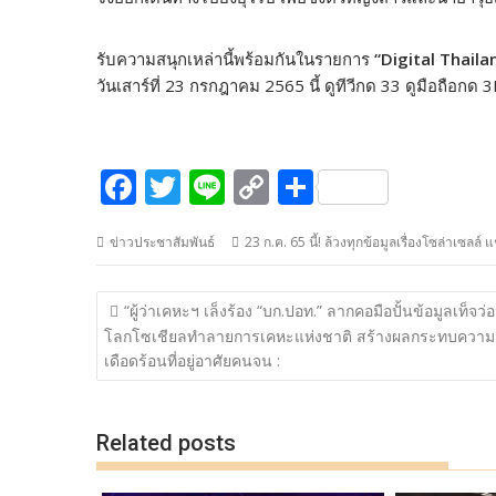
รับความสนุกเหล่านี้พร้อมกันในรายการ
“Digital Thailan
วันเสาร์ที่ 23 กรกฎาคม 2565 นี้ ดูทีวีกด 33 ดูมือถือกด 
F
T
Li
C
S
ac
w
n
o
h
ข่าวประชาสัมพันธ์
23 ก.ค. 65 นี้! ล้วงทุกข้อมูลเรื่องโซล่าเซลล์
e
itt
e
p
ar
b
er
y
e
แนะแนว
“ผู้ว่าเคหะฯ เล็งร้อง “บก.ปอท.” ลากคอมือปั้นข้อมูลเท็จว่
o
Li
เรื่อง
โลกโซเชียลทำลายการเคหะแห่งชาติ สร้างผลกระทบความ
o
n
เดือดร้อนที่อยู่อาศัยคนจน :
k
k
Related posts