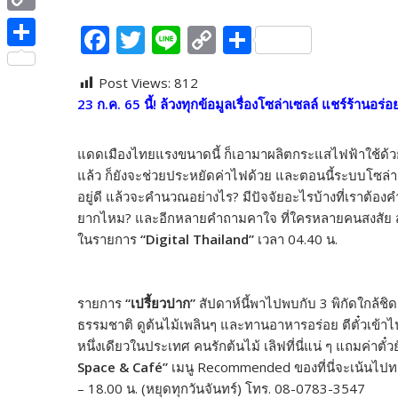
e
i
i
C
F
T
Li
C
S
b
t
n
o
ac
w
n
o
h
o
S
t
e
p
Post Views:
812
e
itt
e
p
ar
o
h
e
23 ก.ค. 65 นี้! ล้วงทุกข้อมูลเรื่องโซล่าเซลล์ แชร์ร้านอร่
y
b
er
y
e
k
a
r
L
o
Li
r
แดดเมืองไทยแรงขนาดนี้ ก็เอามาผลิตกระแสไฟฟ้าใช้ด้ว
i
o
n
e
แล้ว ก็ยังจะช่วยประหยัดค่าไฟด้วย และตอนนี้ระบบโซล่าเ
n
อยู่ดี แล้วจะคำนวณอย่างไร? มีปัจจัยอะไรบ้างที่เราต้องค
k
k
ยากไหม? และอีกหลายคำถามคาใจ ที่ใครหลายคนสงสัย สั
k
ในรายการ
“Digital Thailand”
เวลา 04.40 น.
รายการ
“เปรี้ยวปาก”
สัปดาห์นี้พาไปพบกับ 3 พิกัดใกล้ช
ธรรมชาติ ดูต้นไม้เพลินๆ และทานอาหารอร่อย ตีตั๋วเข้าไ
หนึ่งเดียวในประเทศ คนรักต้นไม้ เลิฟที่นี่แน่ ๆ แถมค่าตั๋ว
Space & Café”
เมนู Recommended ของที่นี่จะเน้นไปทาง
– 18.00 น. (หยุดทุกวันจันทร์) โทร. 08-0783-3547