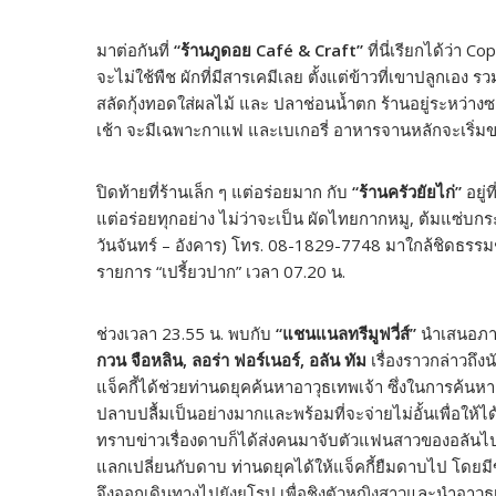
มาต่อกันที่
“ร้านภูดอย Café & Craft”
ที่นี่เรียกได้ว่า 
จะไม่ใช้พืช ผักที่มีสารเคมีเลย ตั้งแต่ข้าวที่เขาปลูกเอง
สลัดกุ้งทอดใส่ผลไม้ และ ปลาช่อนน้ำตก ร้านอยู่ระหว่าง
เช้า จะมีเฉพาะกาแฟ และเบเกอรี่ อาหารจานหลักจะเริ่
ปิดท้ายที่ร้านเล็ก ๆ แต่อร่อยมาก กับ
“ร้านครัวยัยไก่”
อยู่
แต่อร่อยทุกอย่าง ไม่ว่าจะเป็น ผัดไทยกากหมู, ต้มแซ่บกร
วันจันทร์ – อังคาร) โทร. 08-1829-7748 มาใกล้ชิดธร
รายการ “เปรี้ยวปาก” เวลา 07.20 น.
ช่วงเวลา 23.55 น. พบกับ
“แชนแนลทรีมูฟวี่ส์”
นำเสนอภา
กวน จือหลิน, ลอร่า ฟอร์เนอร์, อลัน ทัม
เรื่องราวกล่าวถึงน
แจ็คกี้ได้ช่วยท่านดยุคค้นหาอาวุธเทพเจ้า ซึ่งในการค้นหาคร
ปลาบปลื้มเป็นอย่างมากและพร้อมที่จะจ่ายไม่อั้นเพื่อให้ได้
ทราบข่าวเรื่องดาบก็ได้ส่งคนมาจับตัวแฟนสาวของอลันไป ซ
แลกเปลี่ยนกับดาบ ท่านดยุคได้ให้แจ็คกี้ยืมดาบไป โดยมีข้
จึงออกเดินทางไปยังยุโรป เพื่อชิงตัวหญิงสาวและนำอาวุธ