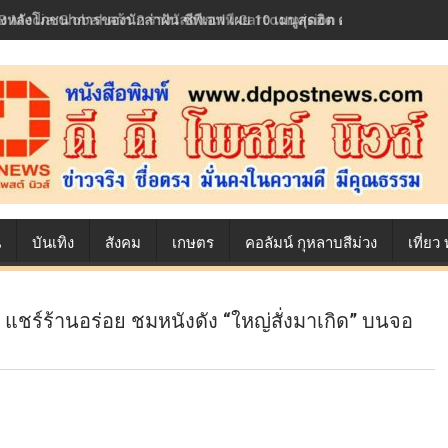
้องหลังโภชนาการของนักล่าฝัน ซีพีเอฟ เผย 10 เมนูสุดฮิต ตลอดเส้นทางการ
น
บันเทิง
สังคม
เกษตร
คอลัมน์ กุหลาบสีม่วง
เที่ย
ลล์ แชร์ร้านอร่อย ชมหนังดัง “ใหญ่สั่งมาเกิด” บนจอ