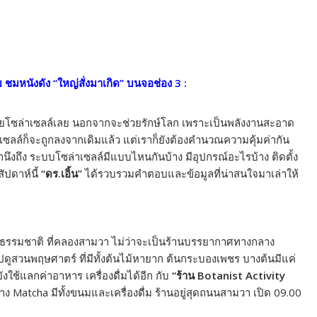
อย ชมหนังดัง “ใหญ่สั่งมาเกิด” บนจอช่อง 3 :
ยโซล่าเซลล์เลย นอกจากจะช่วยรักษ์โลก เพราะเป็นพลังงานสะอาด
ซลล์ก็จะถูกลงจากเดิมแล้ว แต่เราก็ยังต้องคำนวณความคุ้มค่ากัน
ำนึงถึง ระบบโซล่าเซลล์มีแบบไหนกันบ้าง มีอุปกรณ์อะไรบ้าง ติดตั้ง
ปดาห์นี้
“ดร.เอิ้น”
ได้รวบรวมคำตอบและข้อมูลที่น่าสนใจมาเล่าให้
ิดธรรมชาติ ที่คลองสามวา ไม่ว่าจะเป็นร้านบรรยากาศทางกลาง
ปดูสวนพฤษศาตร์ ที่มีทั้งต้นไม้หายาก ต้นกระบองเพชร บางต้นมีแค่
ยังใช้แลกค่าอาหาร เครื่องดื่มได้อีก กับ
“ร้าน Botanist Activity
 Matcha มีทั้งขนมและเครื่องดื่ม ร้านอยู่สุดถนนสามวา เปิด 09.00