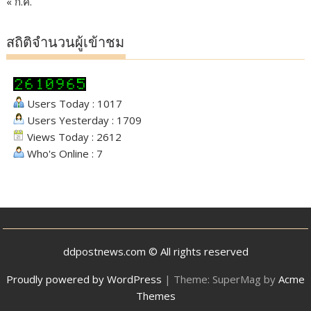
« ก.ค.
สถิติจำนวนผู้เข้าชม
Users Today : 1017
Users Yesterday : 1709
Views Today : 2612
Who's Online : 7
ddpostnews.com © All rights reserved
Proudly powered by WordPress
|
Theme: SuperMag by
Acme
Themes