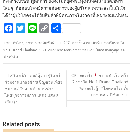
ทั้งนี้ทางบริษัท ฟู้ดสตาร์ ยังคงไม่หยุดที่จะมุ่งมั่นพัฒนาผลิตภัฒฑ์
ใหม่ๆ เพื่อตอบโจทย์ความต้องการของผู้บริโภค เพราะฉะนั้นมั่นใจ
ได้ว่าผู้บริโภคจะได้รับสินค้าที่มีคุณภาพในราคาที่เหมาะสมแน่นอน
F
T
Li
C
S
ac
w
n
o
h
,
ข่าวทั่วไทย
ข่าวประชาสัมพันธ์
“ดีโด้” ตอกย้ำความเป็นที่ 1 ร่วมรับรางวัล
e
itt
e
p
ar
No.1 Brand Thailand 2021-2022 จาก Marketeer พ่วงแชมป์ยอดขายสูงสุด ต่อ
b
er
y
e
เนื่องปีที่ 4 :
o
Li
o
n
แนะแนว
สุรินทร์/ท่าตูม/ ผู้ว่าฯสุรินทร์
CPF ตอกย้ำ
ความสำเร็จ คว้า
เรื่อง
k
k
2 รางวัล No.1 Brand Thailand
ร่วมงานแถลงข่าวเชิญชวนเที่ยว
ที่ครองใจผู้บริโภคคนไทยทั้ง
ชมงาน”สืบสานตํานานช้าง
ประเทศ 2 ปีซ้อน :
ไทย”(กิจกรรมการแสดง แสง สี
เสียง) :
Related posts