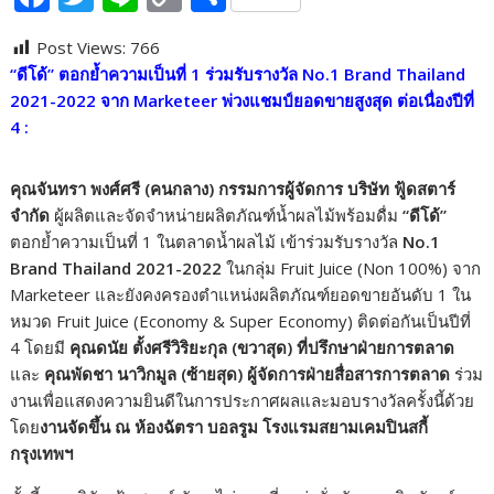
ac
w
n
o
h
Post Views:
766
e
itt
e
p
ar
“ดีโด้” ตอกย้ำความเป็นที่
1 ร่วมรับรางวัล No.1 Brand Thailand
b
er
y
e
2021-2022 จาก Marketeer พ่วงแชมป์ยอดขายสูงสุด ต่อเนื่องปีที่
o
Li
4 :
o
n
คุณจันทรา พงศ์ศรี (คนกลาง) กรรมการผู้จัดการ บริษัท ฟู้ดสตาร์
k
k
จำกัด
ผู้ผลิตและจัดจำหน่ายผลิตภัณฑ์น้ำผลไม้พร้อมดื่ม
“ดีโด้”
ตอกย้ำความเป็นที่ 1 ในตลาดน้ำผลไม้ เข้าร่วมรับรางวัล
No.1
Brand Thailand 2021-2022
ในกลุ่ม Fruit Juice (Non 100%) จาก
Marketeer และยังคงครองตำแหน่งผลิตภัณฑ์ยอดขายอันดับ 1 ใน
หมวด Fruit Juice (Economy & Super Economy) ติดต่อกันเป็นปีที่
4 โดยมี
คุณดนัย ตั้งศรีวิริยะกุล
(ขวาสุด) ที่ปรึกษาฝ่ายการตลาด
และ
คุณพัดชา นาวิกมูล
(ซ้ายสุด) ผู้จัดการฝ่ายสื่อสารการตลาด
ร่วม
งานเพื่อแสดงความยินดีในการประกาศผลและมอบรางวัลครั้งนี้ด้วย
โดย
งานจัดขึ้น ณ ห้องฉัตรา บอลรูม โรงแรมสยามเคมปินสกี้
กรุงเทพฯ