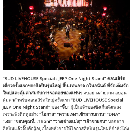
k
k
“BUD LIVEHOUSE Special : JEEP One Night Stand” คอนเสิร์ต
เดี่ยวครั้งแรกของศิลปินรุ่นใหญ่ จี๊บ-เทพอาจ กวินอนันต์ ที่จัดเต็มจัด
ใหญ่และคุ้มค่าสมกับการรอคอยของแฟนๆ
จบอย่างสวยงาม อบอุ่น
คุ้มค่าสำหรับคอนเสิร์ตใหญ่ครั้งแรก
“BUD LIVEHOUSE Special :
JEEP One Night Stand”
ของ
“จี๊บ”
ผู้เป็นเจ้าของซิงเกิ้ลดังเพลง
เพราะฟังติดหูอย่าง
“โอกาส” “ความเหงาเข้ามารบกวน” “DNA”
“เงย” “ขอบคุณที่…Thoni” “วาง(ช่างแม่ง)” “เจ้าชายกบ”
นอกจาก
ศิลปินแล้วจี๊บคือผู้อยู่เบื้องหลังการให้โอกาสศิลปินรุ่นใหม่ที่กำลังโด่ง