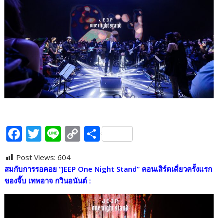
F
T
Li
C
S
ac
w
n
o
h
Post Views:
604
e
itt
e
p
ar
สมกับการรอคอย
“JEEP One Night Stand”
คอนเสิร์ตเดี่ยวครั้งแรก
b
er
y
e
ของจี๊บ เทพอาจ กวินอนันต์ :
o
Li
o
n