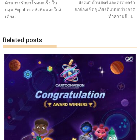
o
n
เรื่อง
สังคม” ด้านสตรีและครอบครัว
ด้านการรักษาโรคมะเร็ง ใน
ยกย่องเชิดชูเกียรติแบบอย่างการ
k
k
กลุ่ม Expat เขตหัวหินและใกล้
ทำความดี :
เคียง :
Related posts