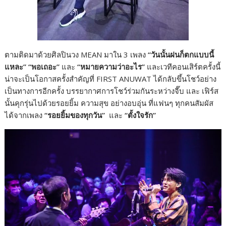
ตามติดมาด้วยศิลปินวง MEAN มาใน 3 เพลง
“วันนั้นฝนก็ตกแบบนี้
แหละ” “พอเถอะ”
และ
“หมายความว่าอะไร”
และเวทีคอนเสิร์ตครั้งนี้
น่าจะเป็นโอกาสครั้งสำคัญที่ FIRST ANUWAT ได้กลับขึ้นโชว์อย่าง
เป็นทางการอีกครั้ง บรรยากาศการโชว์ร่วมกันระหว่างจี๊บ และ เฟิร์ส
นั้นคุกรุ่นไปด้วยรอยยิ้ม ความสุข อย่างอบอุ่น ที่แฟนๆ ทุกคนสัมผัส
ได้จากเพลง
“รอยยิ้มของทุกวัน”
และ
“ตั้งใจรัก”