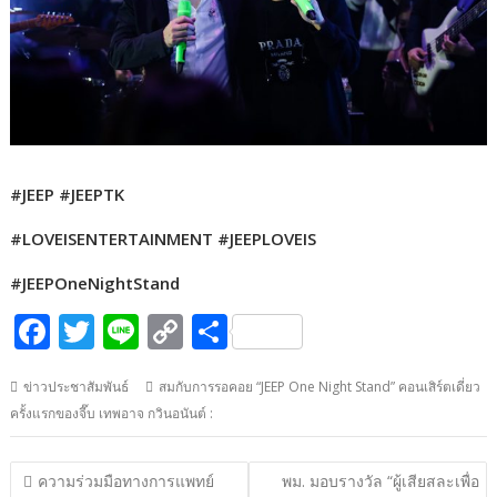
#JEEP #JEEPTK
#LOVEISENTERTAINMENT #JEEPLOVEIS
#JEEPOneNightStand
F
T
Li
C
S
ac
w
n
o
h
ข่าวประชาสัมพันธ์
สมกับการรอคอย “JEEP One Night Stand” คอนเสิร์ตเดี่ยว
e
itt
e
p
ar
ครั้งแรกของจี๊บ เทพอาจ กวินอนันต์ :
b
er
y
e
o
Li
แนะแนว
ความร่วมมือทางการแพทย์
พม. มอบรางวัล “ผู้เสียสละเพื่อ