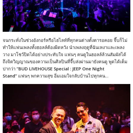
จนกระทั่งในช่วงอังกอร์หรือไฮไลท์ที่ทุกคนต่างตั้งตารอคอย จี๊บก็ไม่
ทำให้แฟนเพลงทั้งฮอลล์ต้องผิดหวัง นำเพลงฤดูที่ฉันเหงาและเพลง
วาง มาโชว์ปิดได้อย่างประทับใจ แฟนๆ คนดูในฮอลล์ล้วนสัมผัสได้
ถึงจิตวิญญาณของความเป็นศิลปินที่จี๊บส่งผ่านมายังคนดู พูดได้เต็ม
ปากว่า
“BUD LIVEHOUSE Special : JEEP One Night
Stand”
แฟนๆ พกความสุข อิ่มเอมใจกลับบ้านไปทุกคน…