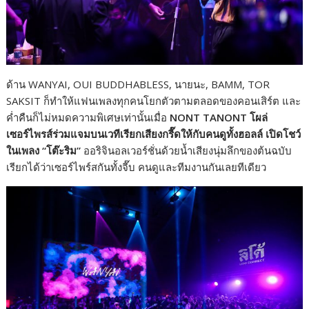
ด้าน WANYAI, OUI BUDDHABLESS, นายนะ, BAMM, TOR
SAKSIT ก็ทำให้แฟนเพลงทุกคนโยกตัวตามตลอดของคอนเสิร์ต และ
ค่ำคืนก็ไม่หมดความพิเศษเท่านั้นเมื่อ
NONT TANONT โผล่
เซอร์ไพรส์ร่วมแจมบนเวทีเรียกเสียงกรี๊ดให้กับคนดูทั้งฮอลล์ เปิดโชว์
ในเพลง “โต๊ะริม”
ออริจินอลเวอร์ชั่นด้วยน้ำเสียงนุ่มลึกของต้นฉบับ
เรียกได้ว่าเซอร์ไพร์สกันทั้งจี๊บ คนดูและทีมงานกันเลยทีเดียว