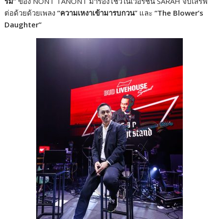
ริม”
ของ NONT TANONT มาร้องโชว์ในเวอร์ชั่น SARAH จี๊บเสิร์ฟ
ต่อด้วยด้วยเพลง
“ความเหงาเข้ามารบกวน”
และ
“The Blower’s
Daughter”