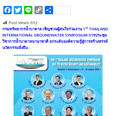
F
T
Li
C
S
ac
w
n
o
h
Post Views:
652
e
itt
e
p
ar
st
กรมทรัพยากรน้ำบาดาล เชิญชวนผู้สนใจร่วมงาน
1
THAILAND
b
er
y
e
INTERNATIONAL GROUNDWATER SYMPOSIUM การประชุม
o
Li
วิชาการน้ำบาดาลนานาชาติ ยกระดับองค์ความรู้สู่การสร้างสรรค์
นวัตกรรมยั่งยืน :
o
n
k
k