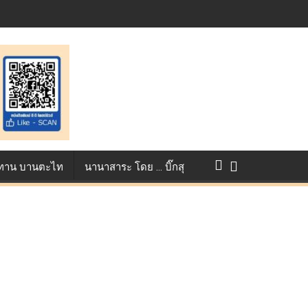
แข่งขัน True AF 2026 :
ว ทาน บานตะไท
นานาสาระ โดย … บิ๊กสุ