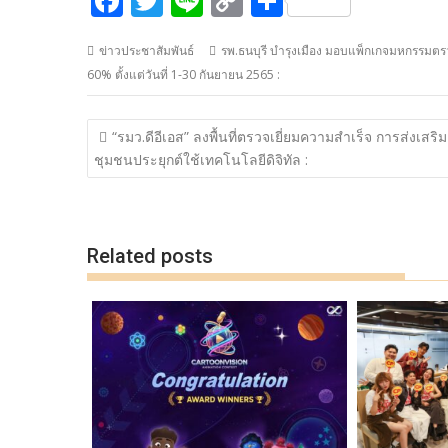
F
T
Li
C
S
ac
w
n
o
h
ข่าวประชาสัมพันธ์
รพ.ธนบุรี บำรุงเมือง มอบแพ็กเกจมหกรรมตรว
e
itt
e
p
ar
60% ตั้งแต่วันที่ 1-30 กันยายน 2565 :
b
er
y
e
o
Li
แนะแนว
“รมว.ดีอีเอส” ลงพื้นที่ตรวจเยี่ยมความสำเร็จ การส่งเสริม
o
n
เรื่อง
ชุมชนประยุกต์ใช้เทคโนโลยีดิจิทัล :
k
k
Related posts