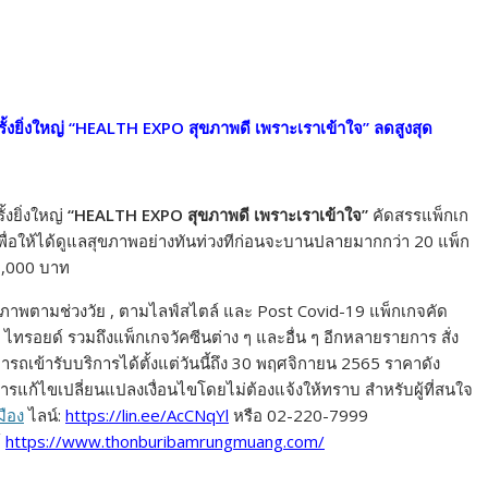
งยิ่งใหญ่
“HEALTH EXPO สุขภาพดี เพราะเราเข้าใจ” ลดสูงสุด
งยิ่งใหญ่
“HEALTH EXPO สุขภาพดี เพราะเราเข้าใจ”
คัดสรรแพ็กเก
พื่อให้ได้ดูแลสุขภาพอย่างทันท่วงทีก่อนจะบานปลายมากกว่า 20 แพ็ก
1,000 บาท
าพตามช่วงวัย , ตามไลฟ์สไตล์ และ Post Covid-19 แพ็กเกจคัด
ทรอยด์ รวมถึงแพ็กเกจวัคซีนต่าง ๆ และอื่น ๆ อีกหลายรายการ สั่ง
มารถเข้ารับบริการได้ตั้งแต่วันนี้ถึง 30 พฤศจิกายน 2565 ราคาดัง
รแก้ไขเปลี่ยนแปลงเงื่อนไขโดยไม่ต้องแจ้งให้ทราบ สำหรับผู้ที่สนใจ
มือง
ไลน์:
https://lin.ee/AcCNqYl
หรือ 02-220-7999
์
https://www.thonburibamrungmuang.com/