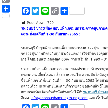
e
i
i
C
F
T
Li
C
S
b
t
n
o
ac
w
n
o
h
o
S
t
e
p
Post Views:
772
e
itt
e
p
ar
o
h
e
รพ.ธนบุรี บำรุงเมือง มอบแพ็กเกจมหกรรมตรวจสุขภาพครั้
y
b
er
y
e
k
a
r
60% ตั้งแต่วันที่ 1-30 กันยายน 2565 :
L
o
Li
r
i
o
n
e
รพ.ธนบุรี บำรุงเมือง มอบแพ็กเกจมหกรรมตรวจสุขภาพครั้
n
จตรวจสุขภาพที่ตรงกับทุกช่วงวัยและการใช้ชีวิตของคุณเ
k
k
เกจ โดยมอบส่วนลดสูงสุด 60% ราคาเริ่มต้น 1,990 – 3
k
ประกอบด้วย แพ็กเกจตรวจสุขภาพองค์รวม อาทิ ตรวจสุขภ
กรองความเสี่ยงโรคมะเร็ง เบาหวาน ไต ความดันโลหิตสูง ไ
ซื้อแพ็กเกจได้ตั้งแต่ วันที่ 1 – 30 กันยายน 2565 โดยสา
กล่าวได้รวมค่าแพทย์และค่าบริการแล้ว ขอสงวนสิทธิ์ในกา
สอบถามเพิ่มเติมหรือทำนัดล่วงหน้าได้ที่:
รพ.ธนบุรี บำรุงเ
อีเมล
info@thonburibamrungmuang.com
และ เว็บไซต