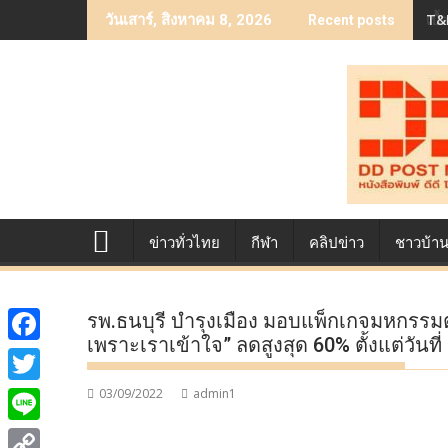
Skip
เบื
วันเสาร์, สิงหาคม 8, 2026
Recent posts
to
content
ข่าวทั่วไทย
กีฬา
คลิปข่าว
ชาวบ้า
รพ.ธนบุรี บำรุงเมือง มอบแพ็กเกจมหกรรม
เพราะเราเข้าใจ” ลดสูงสุด 60% ตั้งแต่วันที
F
a
03/09/2022
admin1
T
c
w
L