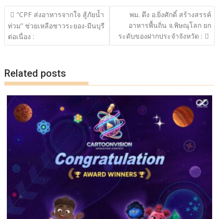
o
Li
แนะแนว
“CPF ส่งอาหารจากใจ สู้ภัยน้ำ
พม. ดึง อ.ยิ่งศักดิ์ สร้างสรรค์
o
n
เรื่อง
อาหารพื้นถิ่น จ.พิษณุโลก ยก
ท่วม” ช่วยเหลือชาวระยอง-มีนบุรี
ระดับของฝากประจำจังหวัด :
k
k
ต่อเนื่อง :
Related posts