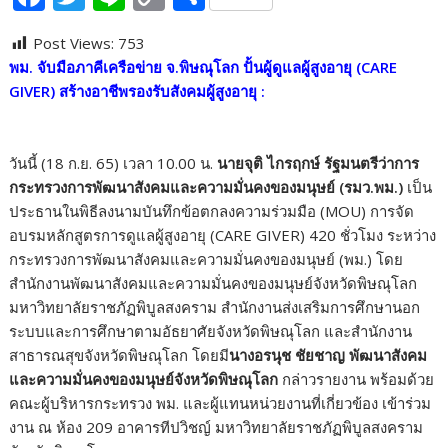
ac
w
n
o
h
Post Views:
753
e
itt
e
p
ar
พม. จับมือภาคีเครือข่าย จ.พิษณุโลก ปั้นผู้ดูแลผู้สูงอายุ (CARE
b
er
y
e
GIVER) สร้างอาชีพรองรับสังคมผู้สูงอายุ :
o
Li
o
n
วันนี้ (18 ก.ย. 65) เวลา 10.00 น.
นายจุติ ไกรฤกษ์ รัฐมนตรีว่าการ
k
k
กระทรวงการพัฒนาสังคมและความมั่นคงของมนุษย์ (รมว.พม.)
เป็น
ประธานในพิธีลงนามบันทึกข้อตกลงความร่วมมือ (MOU) การจัด
อบรมหลักสูตรการดูแลผู้สูงอายุ (CARE GIVER) 420 ชั่วโมง ระหว่าง
กระทรวงการพัฒนาสังคมและความมั่นคงของมนุษย์ (พม.) โดย
สำนักงานพัฒนาสังคมและความมั่นคงของมนุษย์จังหวัดพิษณุโลก
มหาวิทยาลัยราชภัฏพิบูลสงคราม สำนักงานส่งเสริมการศึกษานอก
ระบบและการศึกษาตามอัธยาศัยจังหวัดพิษณุโลก และสำนักงาน
สาธารณสุขจังหวัดพิษณุโลก โดยมี
นางอรนุช ชัยชาญ พัฒนาสังคม
และความมั่นคงของมนุษย์จังหวัดพิษณุโลก
กล่าวรายงาน พร้อมด้วย
คณะผู้บริหารกระทรวง พม. และผู้แทนหน่วยงานที่เกี่ยวข้อง เข้าร่วม
งาน ณ ห้อง 209 อาคารทีปวิชญ์ มหาวิทยาลัยราชภัฏพิบูลสงคราม