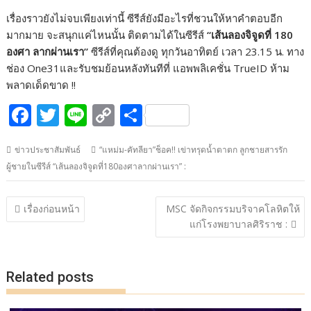
เรื่องราวยังไม่จบเพียงเท่านี้ ซีรีส์ยังมีอะไรที่ชวนให้หาคำตอบอีก
มากมาย จะสนุกแค่ไหนนั้น ติดตามได้ในซีรีส์
“เส้นลองจิจูดที่ 180
องศา ลากผ่านเรา”
ซีรีส์ที่คุณต้องดู ทุกวันอาทิตย์ เวลา 23.15 น. ทาง
ช่อง One31และรับชมย้อนหลังทันทีที่ แอพพลิเคชั่น TrueID ห้าม
พลาดเด็ดขาด !!
F
T
Li
C
S
ac
w
n
o
h
ข่าวประชาสัมพันธ์
“แหม่ม-คัทลียา”ช็อค!! เข่าทรุดน้ำตาตก ลูกชายสารรัก
e
itt
e
p
ar
ผู้ชายในซีรีส์ “เส้นลองจิจูดที่180องศาลากผ่านเรา” :
b
er
y
e
o
Li
แนะแนว
เรื่องก่อนหน้า
MSC จัดกิจกรรมบริจาคโลหิตให้
o
n
เรื่อง
แก่โรงพยาบาลศิริราช :
k
k
Related posts