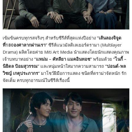
เข้มข้นครบทุกรสจริงๆ สำหรับซีรีส์ที่สุดแห่งปีอย่าง
“เส้นลองจิจูด
ที่180องศาลากผ่านเรา”
ซีรีส์แนวมัลติเลเยอร์ดรามา (Multilayer
Drama) ผลิตโดยค่าย Miti Art Media นำแสดงโดยนักแสดงคุณภาพ
เจ้าบทบาทอย่าง
“แหม่ม – คัทลียา แมคอินทอช”
พร้อมด้วย
“ไนกี้ –
นิธิดล ป้อมสุวรรณ”
และหนุ่มหน้าใสมากความสามารถ
“ปอนด์-พล
วิชญ์ เกตุประภากร”
มาโชว์ฝีมือการแสดง ชนิดที่ดราม่าจัดหนัก รัก
จัดเต็ม ครบทุกอารมณ์ในซีรีส์เรื่องนี้