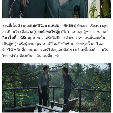
งานนี้เห็นทีว่าคุณ
แม่ศศิวิมล (แหม่ม – คัทลียา)
ต้องเจอเรื่องราวสุด
สะเทือนใจ เมื่อ
แวง (ปอนด์-พลวิชญ์)
เปิดใจแบบลูกผู้ชายว่าชอบ
อา
อิน (ไนกี้ – นิธิดล)
โดยความรักไม่มีการจำกัดว่าเขาคนนั้นจะเป็น
เป็นผู้หญิงหรือผู้ชาย คุณแม่ศศิวิมลถึงกับช็อคเข่าทรุดน้ำตาไหล
ร้องไห้ ชนิดที่ควบคุมอารมณ์ไม่อยู่เลยทีเดียว พร้อมทั้งตั้งคำถามใน
ใจว่าทำไมต้องเป็นอาอิน คนที่แวงรัก