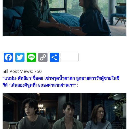
F
T
Li
C
S
ac
w
n
o
h
Post Views:
750
e
itt
e
p
ar
“แหม่ม
-คัทลียา”ช็อค!! เข่าทรุดน้ำตาตก ลูกชายสารรักผู้ชายในซี
b
er
y
e
รีส์ “เส้นลองจิจูดที่180องศาลากผ่านเรา” :
o
Li
o
n
k
k